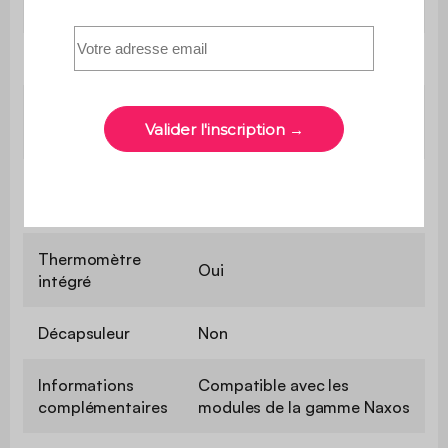
cuisson
Couvercle
Oui / L 50 x l 39,5 cm
Récupérateur de
Non
cendres
Récupérateur de
Oui, amovible
graisses
Thermomètre
Oui
intégré
Décapsuleur
Non
Informations
Compatible avec les
complémentaires
modules de la gamme Naxos