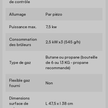
de contrôle
Allumage
Par piézo
Puissance max.
7,5 kw
Consommation
2,5 kW x3 (545 g/h)
des brûleurs
Butane ou propane (bouteille
Type de gaz
de 6 ou 13 KG - propane
recommandé)
Flexible gaz
Non
fourni
Dimensions
surface de
L 47,5 x l 38 cm