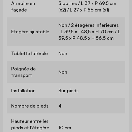
Armoire en
3 portes / L 37 x P 69,5 cm
façade
(x2) / L 27 x P 56 cm (x1)
Non / 2 étagères inférieures
Etagère ajustable
: L 39,5 x l 48,5 x H 70 cm / L
59,5 x P 48,5 x H 56,5 cm
Tablette latérale
Non
Poignée de
Non
transport
Installation
Sur pieds
Nombre de pieds
4
Hauteur entre les
pieds et l'étagère
10 cm