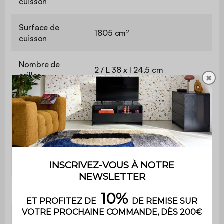
cuisson
Surface de
1805 cm²
cuisson
Nombre de
2 / L 38 x l 24,5 cm
grilles
✖
Orientation de
Verticale
la grille
Grille de maintien
Non
au chaud
Grille réglable
Non
Hauteur de
88 cm