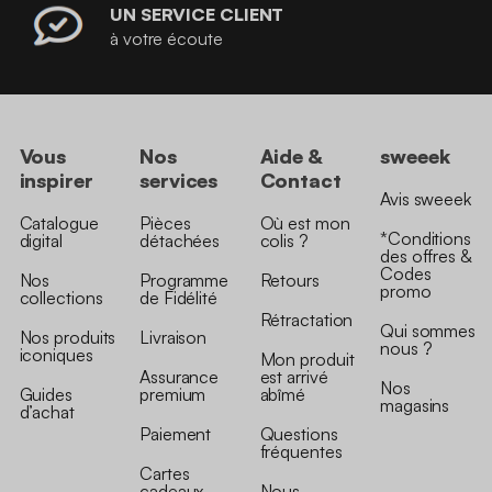
UN SERVICE CLIENT
à votre écoute
Vous
Nos
Aide &
sweeek
inspirer
services
Contact
Avis sweeek
Catalogue
Pièces
Où est mon
*Conditions
digital
détachées
colis ?
des offres &
Codes
Nos
Programme
Retours
promo
collections
de Fidélité
Rétractation
Qui sommes
Nos produits
Livraison
nous ?
iconiques
Mon produit
Assurance
est arrivé
Nos
Guides
premium
abîmé
magasins
d’achat
Paiement
Questions
fréquentes
Cartes
cadeaux
Nous