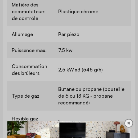
Matière des
commutateurs
Plastique chromé
de contrôle
Allumage
Par piézo
Puissance max.
7,5 kw
Consommation
2,5 kW x3 (545 g/h)
des brûleurs
Butane ou propane (bouteille
Type de gaz
de 6 ou 13 KG - propane
recommandé)
Flexible gaz
Non
✖
fourni