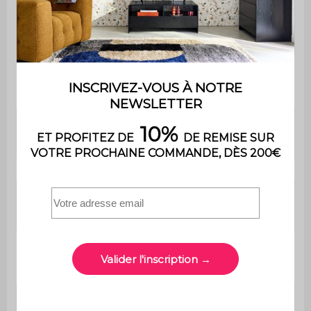
Dimensions
surface de
L 47,5 x l 38 cm
cuisson
Surface de
1805 cm²
cuisson
Nombre de
2 / L 38 x l 24,5 cm
grilles
Orientation de la
Verticale
grille
Grille de maintien
Non
au chaud
Grille réglable
Non