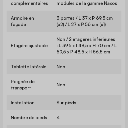
complémentaires
modules de la gamme Naxos
Armoire en
3 portes / L 37 x P 69,5 cm
façade
(x2) / L 27 x P 56 cm (x1)
Non / 2 étagères inférieures
Etagère ajustable
: L 39,5 x l 48,5 x H 70 cm / L
59,5 x P 48,5 x H 56,5 cm
Tablette latérale
Non
Poignée de
Non
transport
Installation
Sur pieds
Nombre de pieds
4