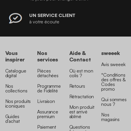
UN SERVICE CLIENT
à votre écoute
Vous
Nos
Aide &
sweeek
inspirer
services
Contact
Avis sweeek
Catalogue
Pièces
Où est mon
*Conditions
digital
détachées
colis ?
des offres &
Codes
Nos
Programme
Retours
promo
collections
de Fidélité
Rétractation
Qui sommes
Nos produits
Livraison
nous ?
iconiques
Mon produit
Assurance
est arrivé
Nos
Guides
premium
abîmé
magasins
d’achat
Paiement
Questions