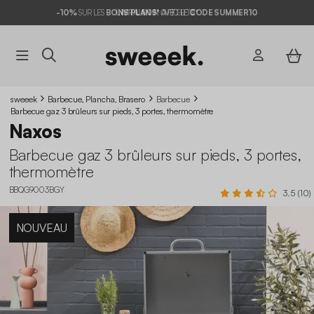
-10%
SUR LES
BONS PLANS*
AVEC LE
CODE SUMMER10
sweeek
Barbecue, Plancha, Brasero
Barbecue
Barbecue gaz 3 brûleurs sur pieds, 3 portes, thermomètre
Naxos
Barbecue gaz 3 brûleurs sur pieds, 3 portes,
thermomètre
BBQG9003BGY
3.5 (10)
NOUVEAU