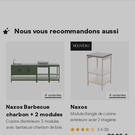
Nous vous recommandons
aussi
NOUVEAU
4 variantes
4 variantes
Naxos Barbecue
Naxos
charbon + 2 modules
Module d'angle de cuisine
extérieure acier 2 étagères
Cuisine d'extérieure 3 modules
L49cm
avec barbecue charbon de bois
3.4 (12)
sur pieds, 2 étagères et