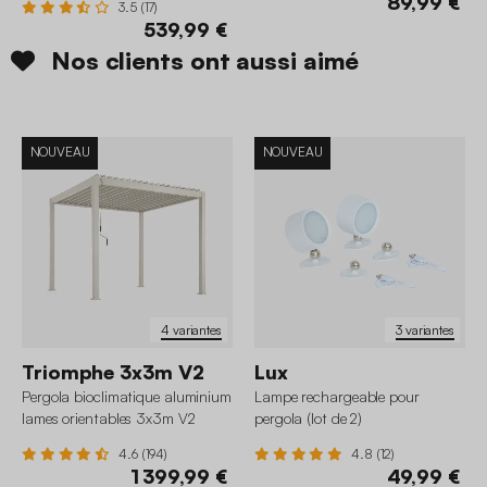
89,99 €
3.5 (17)
thermomètre
539,99 €
Nos clients ont aussi aimé
NOUVEAU
NOUVEAU
4 variantes
3 variantes
Triomphe 3x3m V2
Lux
Pergola bioclimatique aluminium
Lampe rechargeable pour
lames orientables 3x3m V2
pergola (lot de 2)
Triomphe
4.6 (194)
4.8 (12)
1 399,99 €
49,99 €