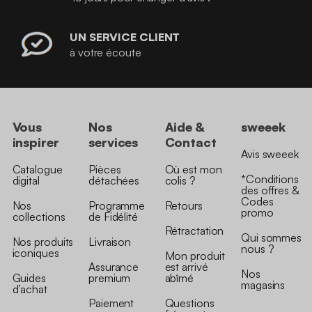
UN SERVICE CLIENT
à votre écoute
Vous
Nos
Aide &
sweeek
inspirer
services
Contact
Avis sweeek
Catalogue
Pièces
Où est mon
*Conditions
digital
détachées
colis ?
des offres &
Codes
Nos
Programme
Retours
promo
collections
de Fidélité
Rétractation
Qui sommes
Nos produits
Livraison
nous ?
iconiques
Mon produit
Assurance
est arrivé
Nos
Guides
premium
abîmé
magasins
d’achat
Paiement
Questions