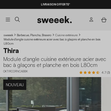
-10%
SUR LES
BONS PLANS*
LIVRAISON OFFERTE*
AVEC LE
CODE SUMMER10
sweeek
Barbecue, Plancha, Brasero
Cuisine extérieure
Module d'angle cuisine extérieure acier avec bac à glaçons et planche en bois
L80cm
Thira
Module d'angle cuisine extérieure acier avec
bac à glaçons et planche en bois L80cm
OKTIRCORNCABBK
4.7 (3)
NOUVEAU