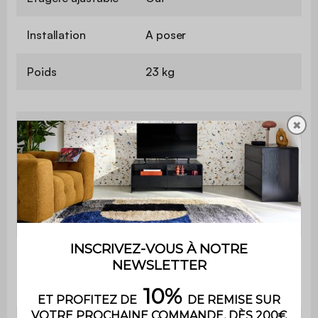
Installation
A poser
Poids
23 kg
✖
Nombre de
2
colis
Utilisation
Extérieur
Gamme
Thira
Le produit est livré en kit à
Montage
monter soi-même. Une notice
est fournie