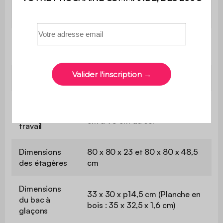
Matière du
Acier inoxydable
bac à glaçons
Matière de la
Bois
planche
Dimensions
82,5 x 82,5 x 110 cm
Dimensions
En périmètre : 57 x 28 x 57 x 80
du plan de
cm à 90 cm du sol
travail
Dimensions
80 x 80 x 23 et 80 x 80 x 48,5
des étagères
cm
Dimensions
33 x 30 x p14,5 cm (Planche en
du bac à
bois : 35 x 32,5 x 1,6 cm)
glaçons