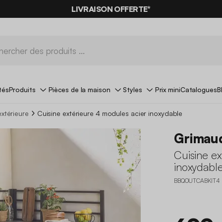
LIVRAISON OFFERTE*
tés
Produits
Pièces de la maison
Styles
Prix mini
Catalogues
B
extérieure
Cuisine extérieure 4 modules acier inoxydable
Grimau
Cuisine ex
inoxydabl
BBQOUTCABKIT4