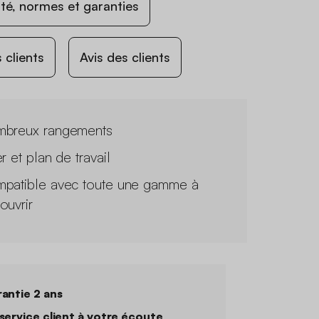
ité, normes et garanties
 clients
Avis des clients
breux rangements
r et plan de travail
patible avec toute une gamme à
ouvrir
antie 2 ans
service client à votre écoute