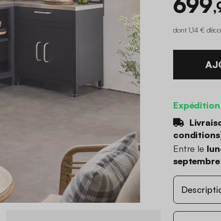
699
,
dont 1,14 € d'éc
AJ
Expédition
Livrais
conditions
Entre le
lun
septembre
Descripti