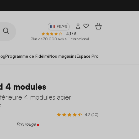
FR/FR
4,1 / 5
Plus de 30 000 avis à l’international
log
Programme de Fidélité
Nos magasins
Espace Pro
d 4 modules
térieure 4 modules acier
e
4.3 (20)
Prix rouge