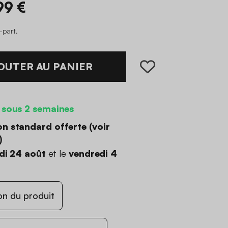
99 €
o-part
.
OUTER AU PANIER
 sous 2 semaines
on standard offerte (
voir
)
di 24 août
et le
vendredi 4
on du produit