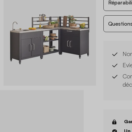
Réparabil
Questions
Nom
Evie
Com
déc
Gar
Un 