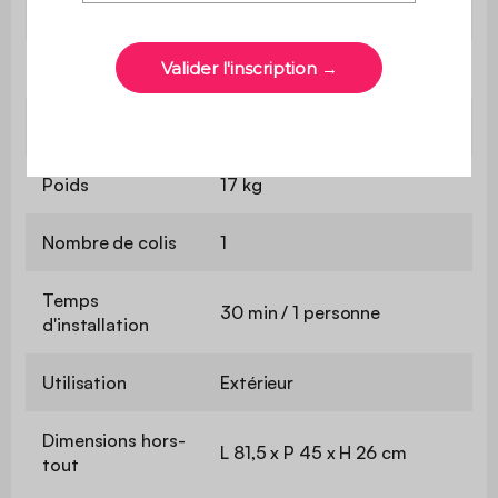
complémentaires
desserte PT1004BK
Installation
A poser
Contient du bois
Non
Poids
17 kg
Nombre de colis
1
Temps
30 min / 1 personne
d'installation
Utilisation
Extérieur
Dimensions hors-
L 81,5 x P 45 x H 26 cm
tout