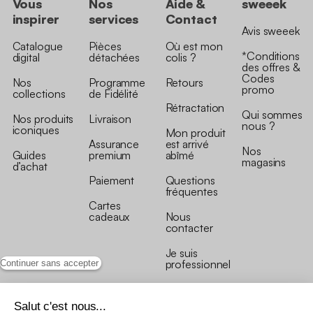
Vous
Nos
Aide &
sweeek
inspirer
services
Contact
Avis sweeek
Catalogue
Pièces
Où est mon
*Conditions
digital
détachées
colis ?
des offres &
Codes
Nos
Programme
Retours
promo
collections
de Fidélité
Rétractation
Qui sommes
Nos produits
Livraison
nous ?
iconiques
Mon produit
Assurance
est arrivé
Nos
Guides
premium
abîmé
magasins
d’achat
Paiement
Questions
fréquentes
Cartes
cadeaux
Nous
contacter
Je suis
professionnel
Continuer sans accepter
Salut c'est nous...