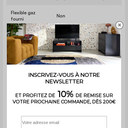
Flexible gaz
Non
fourni
✖
Dimensions
surface de
L 34 x P 77 cm
cuisson
Surface de
2618 cm²
cuisson
Récupérateur de
Oui, amovible
graisses
Thermomètre
Non
intégré
Informations
Compatible avec la