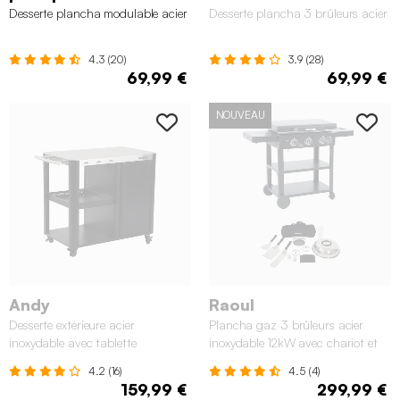
Desserte plancha modulable acier
Desserte plancha 3 brûleurs acier
4.3 (20)
3.9 (28)
69,99 €
69,99 €
NOUVEAU
Andy
Raoul
Desserte extérieure acier
Plancha gaz 3 brûleurs acier
inoxydable avec tablette
inoxydable 12kW avec chariot et
rabattable L94,5cm
ustensiles
4.2 (16)
4.5 (4)
159,99 €
299,99 €