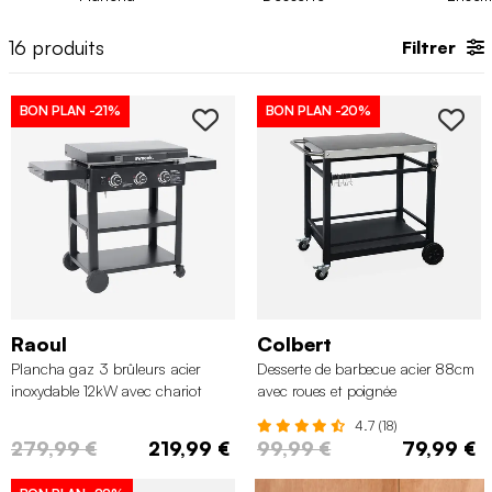
livraison rapide
. Le plus dur est de choisir votre pack cuisson
pour l’été !
16
produits
Filtrer
BON PLAN
-21%
BON PLAN
-20%
Raoul
Colbert
Plancha gaz 3 brûleurs acier
Desserte de barbecue acier 88cm
inoxydable 12kW avec chariot
avec roues et poignée
4.7 (18)
279,99 €
219,99 €
99,99 €
79,99 €