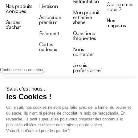
Rétractation
Qui sommes
Nos produits
Livraison
nous ?
iconiques
Mon produit
Assurance
est arrivé
Nos
Guides
premium
abîmé
magasins
d’achat
Paiement
Questions
fréquentes
Cartes
cadeaux
Nous
contacter
Je suis
professionnel
Continuer sans accepter
Salut c'est nous...
les Cookies !
On le sait, nos cookies ne sont pas faits avec de la farine, du beurre et
Conditions générales de vente
du sucre. Ils n’ont ni pépites de chocolat, ni noix de macadamia. En
Conditions générales du programme de fidélité
revanche, ils sont super utiles pour vous proposer des contenus et
Charte de données personnelles
publicités ciblées et réaliser des statistiques de visites.
Conditions générales de vente Pro
Vous êtes d’accord pour les garder ?
Déclaration d’accessibilité