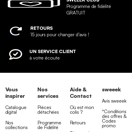
Programme de fidélité
GRATUIT
RETOURS
15 jours pour changer d’avis !
UN SERVICE CLIENT
à votre écoute
Vous
Nos
Aide &
sweeek
inspirer
services
Contact
Avis sweeek
Catalogue
Pièces
Où est mon
*Conditions
digital
détachées
colis ?
des offres &
Codes
Nos
Programme
Retours
promo
collections
de Fidélité