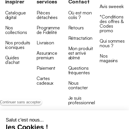
inspirer
services
Contact
Avis sweeek
Catalogue
Pièces
Où est mon
*Conditions
digital
détachées
colis ?
des offres &
Codes
Nos
Programme
Retours
promo
collections
de Fidélité
Rétractation
Qui sommes
Nos produits
Livraison
nous ?
iconiques
Mon produit
Assurance
est arrivé
Nos
Guides
premium
abîmé
magasins
d’achat
Paiement
Questions
fréquentes
Cartes
cadeaux
Nous
contacter
Je suis
professionnel
Continuer sans accepter
Salut c'est nous...
les Cookies !