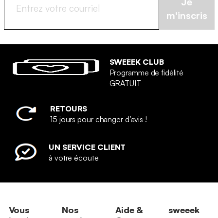
Je
m'inscris
SWEEEK CLUB
Programme de fidélité
GRATUIT
RETOURS
15 jours pour changer d’avis !
UN SERVICE CLIENT
à votre écoute
Vous
Nos
Aide &
sweeek