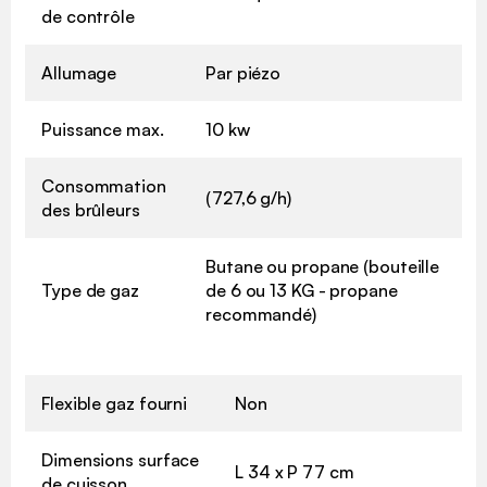
de contrôle
Allumage
Par piézo
Puissance max.
10 kw
Consommation
(727,6 g/h)
des brûleurs
Butane ou propane (bouteille
Type de gaz
de 6 ou 13 KG - propane
recommandé)
Flexible gaz fourni
Non
Dimensions surface
L 34 x P 77 cm
de cuisson