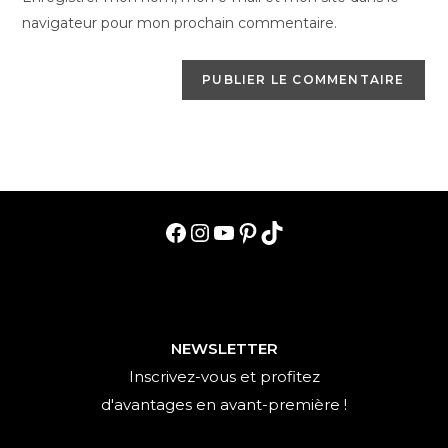
site
navigateur pour mon prochain commentaire.
(facultatif)
Facebook
Instagram
YouTube
Pinterest
TikTok
NEWSLETTER
Inscrivez-vous et profitez
d'avantages en avant-première !