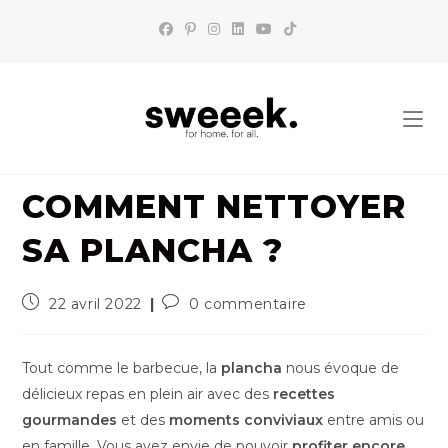
Skip
to
content
COMMENT NETTOYER
SA PLANCHA ?
Publication
Commentaires
22 avril 2022
0 commentaire
publiée :
de
la
publication :
Tout comme le barbecue, la
plancha
nous évoque de
délicieux repas en plein air avec des
recettes
gourmandes
et des
moments conviviaux
entre amis ou
en famille. Vous avez envie de pouvoir
profiter encore