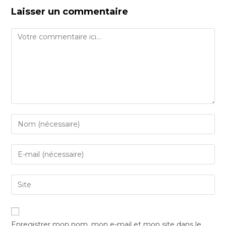
Laisser un commentaire
Comment
Enter
your
name
Enter
or
your
username
email
Saisir
to
address
l’URL
comment
to
de
comment
votre
Enregistrer mon nom, mon e-mail et mon site dans le