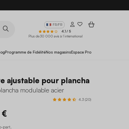
FR/FR
4,1 / 5
Plus de 30 000 avis à l’international
log
Programme de Fidélité
Nos magasins
Espace Pro
e ajustable pour plancha
plancha modulable acier
4.3 (20)
 €
o-part
.