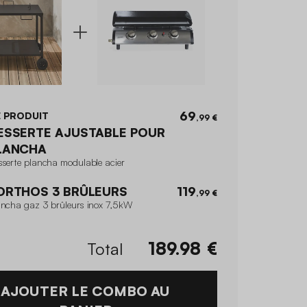
69
 PRODUIT
,99 €
ESSERTE AJUSTABLE POUR
LANCHA
sserte plancha modulable acier
ORTHOS 3 BRÛLEURS
119
,99 €
ancha gaz 3 brûleurs inox 7,5kW
Total
189.98
€
AJOUTER LE COMBO AU