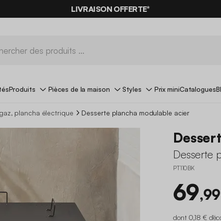
LIVRAISON OFFERTE*
tés
Produits
Pièces de la maison
Styles
Prix mini
Catalogues
B
gaz, plancha électrique
Desserte plancha modulable acier
Dessert
Desserte 
PT110BK
69
,99
dont 0,18 € d'éc