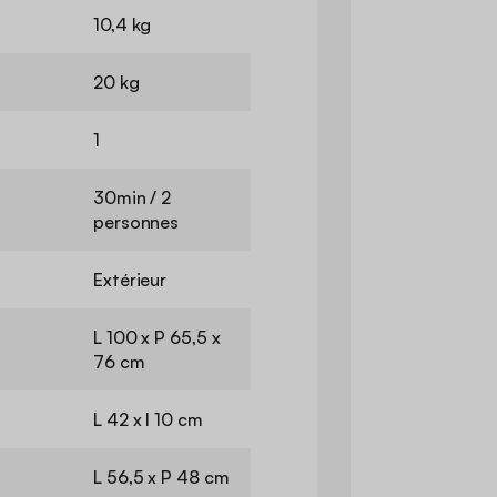
10,4 kg
20 kg
1
30min / 2
personnes
Extérieur
L 100 x P 65,5 x
76 cm
L 42 x l 10 cm
L 56,5 x P 48 cm