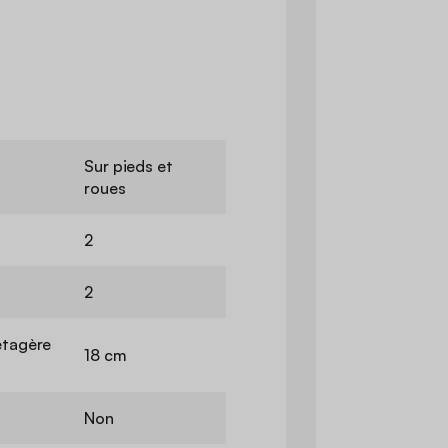
Sur pieds et
roues
2
2
'étagère
18 cm
Non