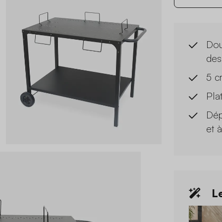
Dou
des
5 c
Pla
Dép
et 
Le