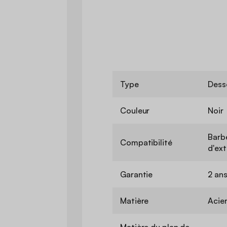
Type
Dess
Couleur
Noir
Barb
Compatibilité
d'ex
Garantie
2 an
Matière
Acie
Matière du plan de