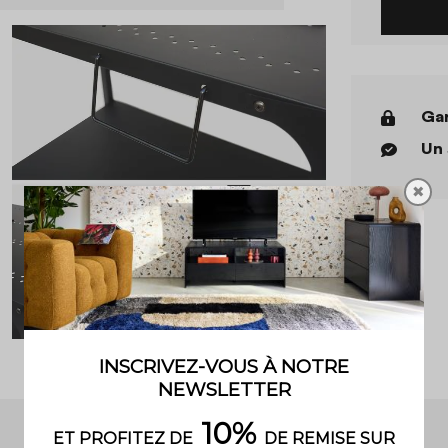
Gar
Un 
✖