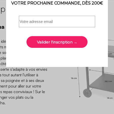
 produit
ha et accessoires
idéale pour utiliser votre
ts métalliques sont fournis
 souhaitez : sur le plateau
 plancha ou tout autre
 côté pour y accrocher des
sserte s'adapte à vos envies
tout autant l'utiliser à
 à sa poignée et à ses deux
ment pour aller sur votre
 repas conviviaux ! Sur le
nger vos plats ou la
ha.