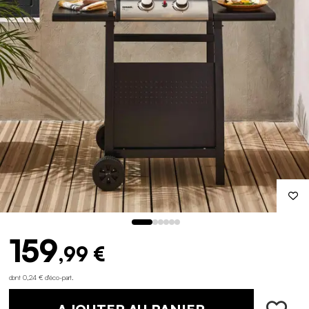
159
,99 €
dont 0,24 € d'éco-part
.