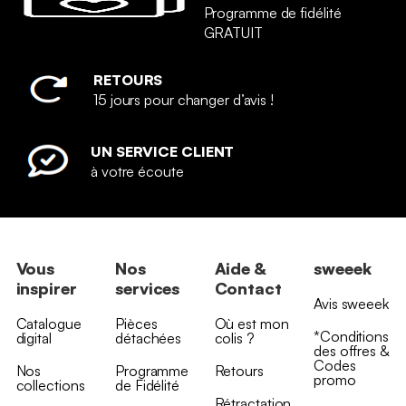
Programme de fidélité
GRATUIT
RETOURS
15 jours pour changer d’avis !
UN SERVICE CLIENT
à votre écoute
Vous
Nos
Aide &
sweeek
inspirer
services
Contact
Avis sweeek
Catalogue
Pièces
Où est mon
*Conditions
digital
détachées
colis ?
des offres &
Codes
Nos
Programme
Retours
promo
collections
de Fidélité
Rétractation