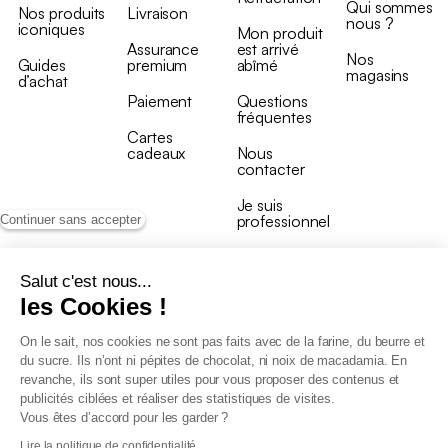
Qui sommes
Nos produits
Livraison
nous ?
iconiques
Mon produit
Assurance
est arrivé
Nos
Guides
premium
abîmé
magasins
d’achat
Paiement
Questions
fréquentes
Cartes
cadeaux
Nous
contacter
Je suis
professionnel
Continuer sans accepter
Salut c'est nous...
les Cookies !
On le sait, nos cookies ne sont pas faits avec de la farine, du beurre et
Conditions générales de vente
du sucre. Ils n’ont ni pépites de chocolat, ni noix de macadamia. En
Conditions générales du programme de fidélité
revanche, ils sont super utiles pour vous proposer des contenus et
Charte de données personnelles
publicités ciblées et réaliser des statistiques de visites.
Conditions générales de vente Pro
Vous êtes d’accord pour les garder ?
Déclaration d’accessibilité
Lire la politique de confidentialité