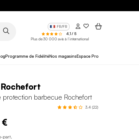
FR/FR
4,1 / 5
Plus de 30 000 avis à l’international
log
Programme de Fidélité
Nos magasins
Espace Pro
 Rochefort
 protection barbecue Rochefort
3.4 (22)
 €
o-part
.