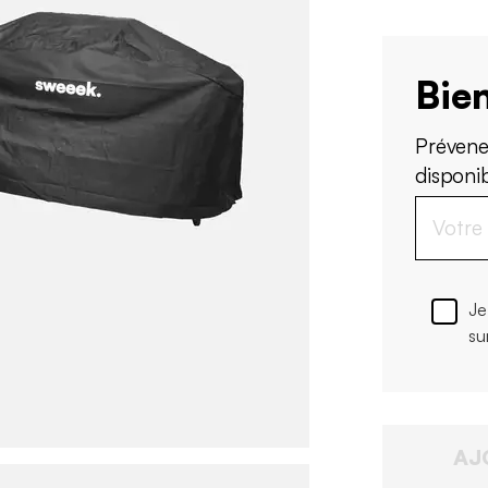
Bien
Prévene
disponi
Je
su
AJ