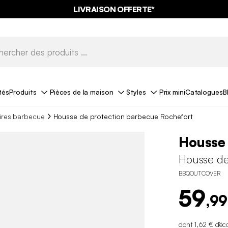
LIVRAISON OFFERTE*
tés
Produits
Pièces de la maison
Styles
Prix mini
Catalogues
B
ires barbecue
Housse de protection barbecue Rochefort
Housse
Housse de
BBQOUTCOVER
59
,99
dont 1,62 € d'éc