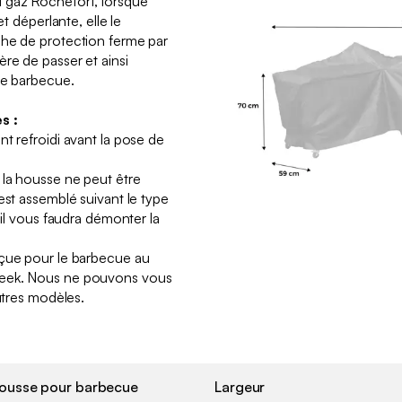
 gaz Rochefort, lorsque
et déperlante, elle le
che de protection ferme par
re de passer et ainsi
tre barbecue.
s :
t refroidi avant la pose de
 la housse ne peut être
est assemblé suivant le type
 il vous faudra démonter la
nçue pour le barbecue au
eeek. Nous ne pouvons vous
autres modèles.
ousse pour barbecue
Largeur