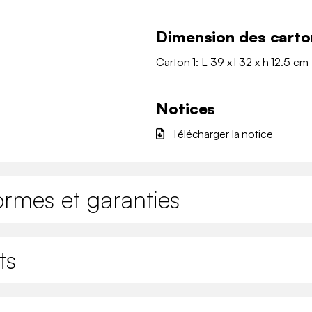
Dimension des carto
Carton 1: L 39 x l 32 x h 12.5 cm
Notices
Télécharger la notice
ormes et garanties
ts