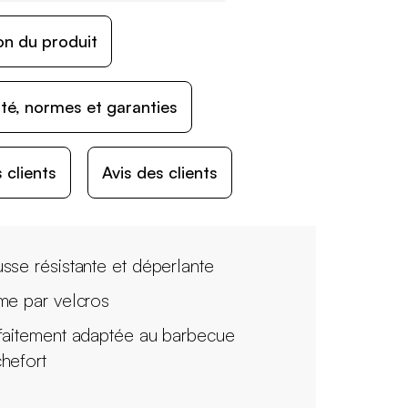
on du produit
ité, normes et garanties
 clients
Avis des clients
sse résistante et déperlante
me par velcros
faitement adaptée au barbecue
hefort