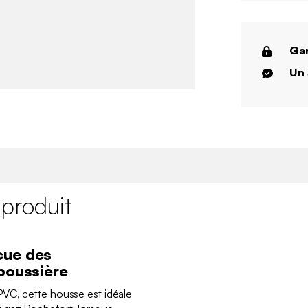
Gar
Un 
 produit
cue des
 poussière
VC, cette housse est idéale