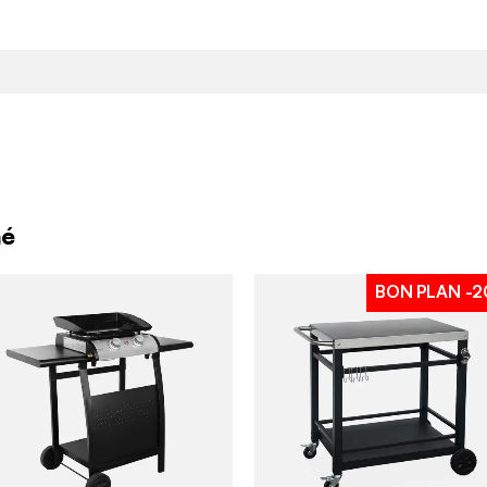
mé
BON PLAN
-2