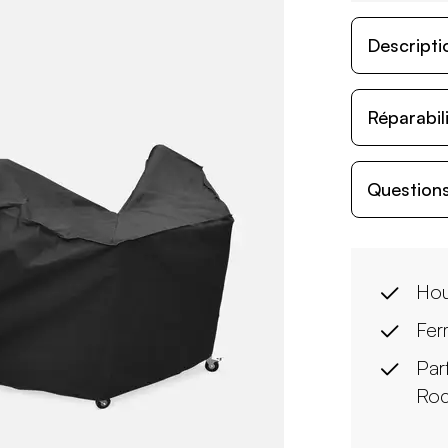
Descripti
Réparabil
Questions
Hou
Fer
Par
Roc