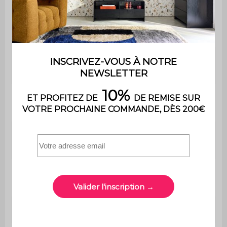
Raccord de
Ecrou femelle G1/2" (Doré, côté
sortie
appareil)
flexible
Pression
1-16 bar
d'entrée
Pression
200 mbar
maximale
Pression de
37 mbar
détente
Débit
1,5 kg/h
garanti
Joints inclus
Oui