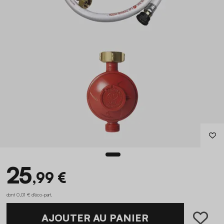
25
,99 €
dont 0,01 € d'éco-part
.
AJOUTER AU PANIER