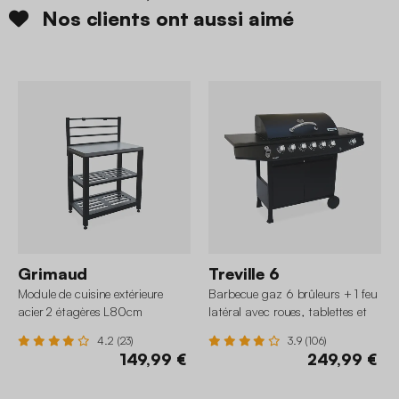
Nos clients ont aussi aimé
Grimaud
Treville 6
Module de cuisine extérieure
Barbecue gaz 6 brûleurs + 1 feu
acier 2 étagères L80cm
latéral avec roues, tablettes et
thermomètre
4.2 (23)
3.9 (106)
149,99 €
249,99 €