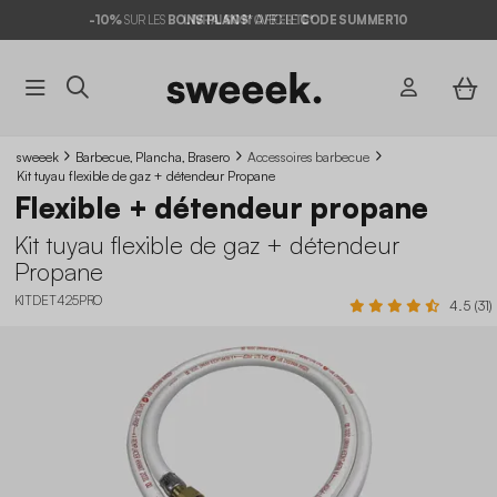
-10%
SUR LES
BONS PLANS*
LIVRAISON OFFERTE*
AVEC LE
CODE SUMMER10
sweeek
Barbecue, Plancha, Brasero
Accessoires barbecue
Kit tuyau flexible de gaz + détendeur Propane
Flexible + détendeur propane
Kit tuyau flexible de gaz + détendeur
Propane
KITDET425PRO
4.5 (31)