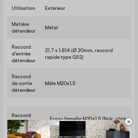
Utilisation
Extérieur
Matière
Métal
détendeur
Raccord
21,7 x 1,814 (Ø 20mm, raccord
d'entrée
rapide type G52)
détendeur
Raccord
de sortie
Mâle M20x1,5
détendeur
Raccord
Ecrou femelle M20x1,5 (Noir, côté
✖
d'entrée
détendeur)
flexible