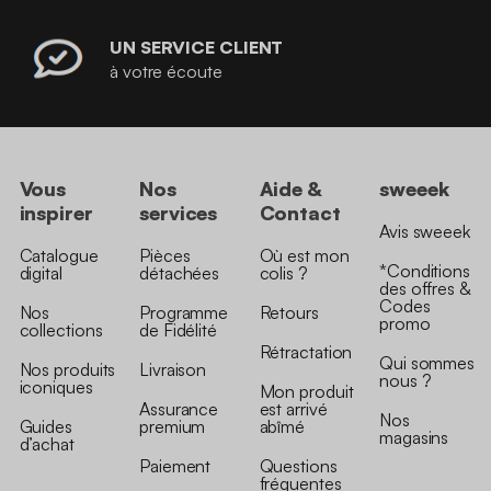
UN SERVICE CLIENT
à votre écoute
Vous
Nos
Aide &
sweeek
inspirer
services
Contact
Avis sweeek
Catalogue
Pièces
Où est mon
*Conditions
digital
détachées
colis ?
des offres &
Codes
Nos
Programme
Retours
promo
collections
de Fidélité
Rétractation
Qui sommes
Nos produits
Livraison
nous ?
iconiques
Mon produit
Assurance
est arrivé
Nos
Guides
premium
abîmé
magasins
d’achat
Paiement
Questions
fréquentes