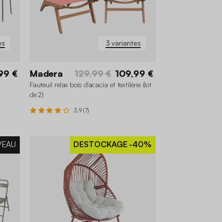
es
3 variantes
99 €
Madera
129,99 €
109,99 €
Fauteuil relax bois d'acacia et textilène (lot
de 2)
3.9 (7)
VEAU
DESTOCKAGE
-40%