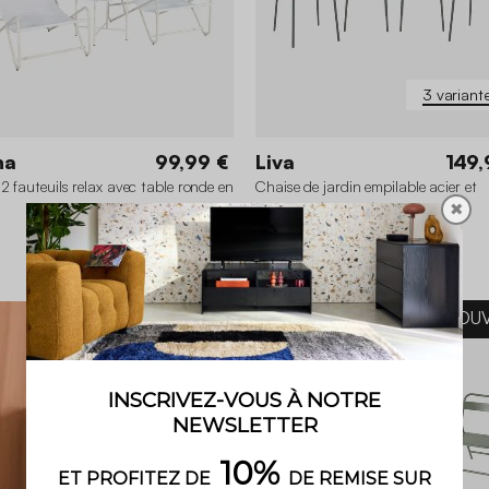
3 variant
na
99,99 €
Liva
149,
 2 fauteuils relax avec table ronde en
Chaise de jardin empilable acier et
✖
plastique (lot de 4)
5 (1)
NOU