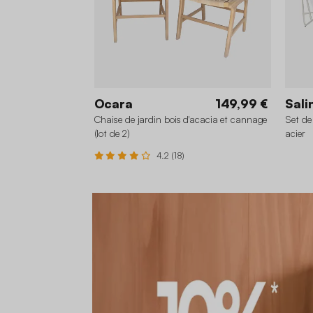
Ocara
149,99 €
Sali
Chaise de jardin bois d'acacia et cannage
Set de
(lot de 2)
acier
4.2 (18)