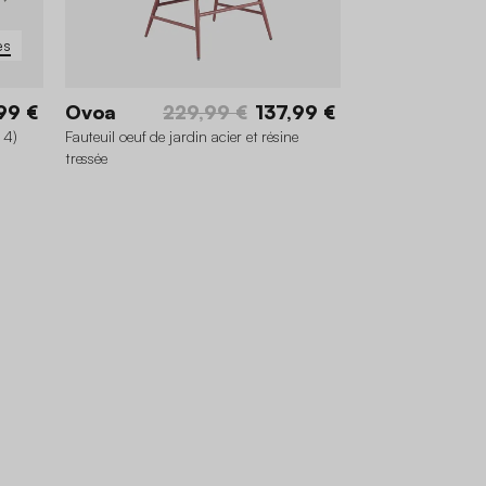
es
99 €
Ovoa
229,99 €
137,99 €
 4)
Fauteuil oeuf de jardin acier et résine
tressée