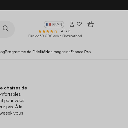
FR/FR
4,1 / 5
Plus de 30 000 avis à l’international
log
Programme de Fidélité
Nos magasins
Espace Pro
de chaises de
nfortables.
nt pour vous
ur prix. À la
sweeek vous