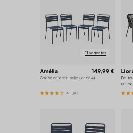
11 variantes
Amélia
149,99 €
Lior
Chaise de jardin acier (lot de 4)
Fauteu
(lot de
4.1 (80)
+6