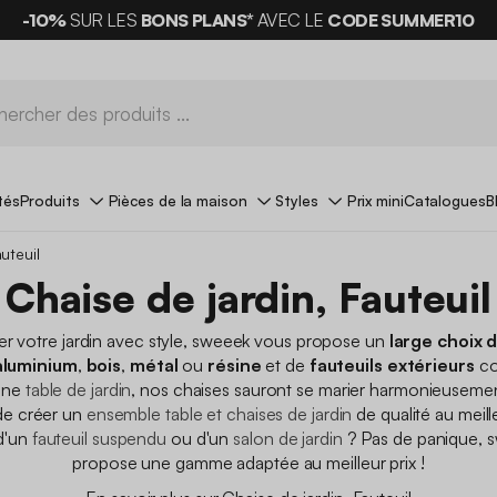
-10%
SUR LES
BONS PLANS*
AVEC LE
CODE SUMMER10
tés
Produits
Pièces de la maison
Styles
Prix mini
Catalogues
B
uteuil
Chaise de jardin, Fauteuil
 votre jardin avec style, sweeek vous propose un
large choix 
aluminium
,
bois
,
métal
ou
résine
et de
fauteuils extérieurs
co
une
table de jardin
, nos chaises sauront se marier harmonieuseme
de créer un
ensemble table et chaises de jardin
de qualité au meille
d'un
fauteuil suspendu
ou d'un
salon de jardin
? Pas de panique, 
propose une gamme adaptée au meilleur prix !