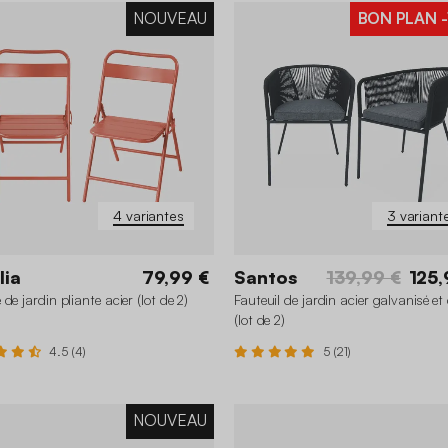
NOUVEAU
BON PLAN
-
4 variantes
3 variant
lia
79,99 €
Santos
139,99 €
125,
de jardin pliante acier (lot de 2)
Fauteuil de jardin acier galvanisé et
(lot de 2)
4.5 (4)
5 (21)
NOUVEAU