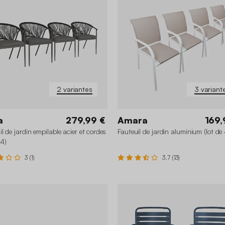
2 variantes
3 variant
a
279,99 €
Amara
169,
il de jardin empilable acier et cordes
Fauteuil de jardin aluminium (lot de 
 4)
3 (1)
3.7 (13)