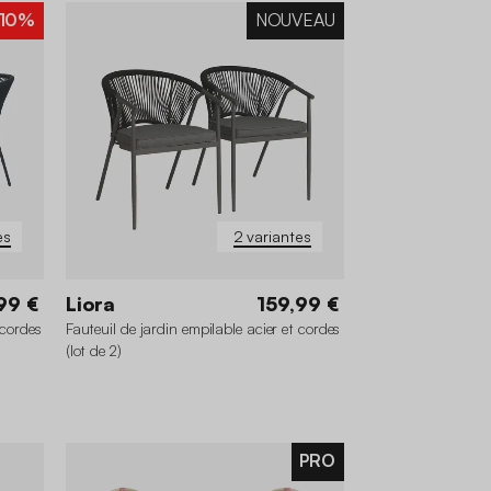
10%
NOUVEAU
es
2 variantes
99 €
Liora
159,99 €
 cordes
Fauteuil de jardin empilable acier et cordes
(lot de 2)
PRO