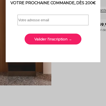
4 variant
Amélia
139,
Chaise de jardin pliante acier (lot de
4.5 (4)