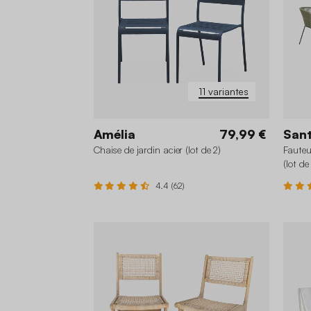
11 variantes
Amélia
79,99 €
San
Chaise de jardin acier (lot de 2)
Fauteu
(lot de
4.4 (62)
+6