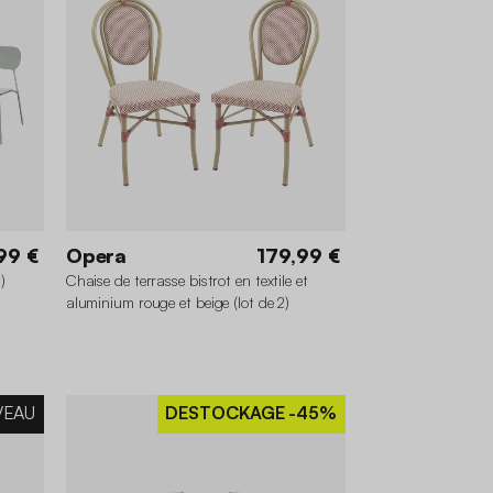
99 €
Opera
179,99 €
)
Chaise de terrasse bistrot en textile et
aluminium rouge et beige (lot de 2)
VEAU
DESTOCKAGE
-45%