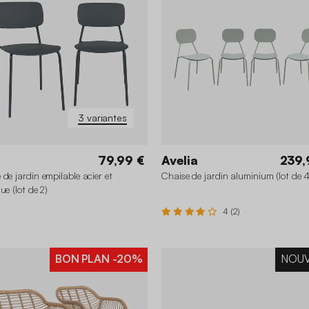
3 variantes
79,99 €
Avelia
239,
 de jardin empilable acier et
Chaise de jardin aluminium (lot de 4
ue (lot de 2)
4 (2)
BON PLAN
-20%
NOU