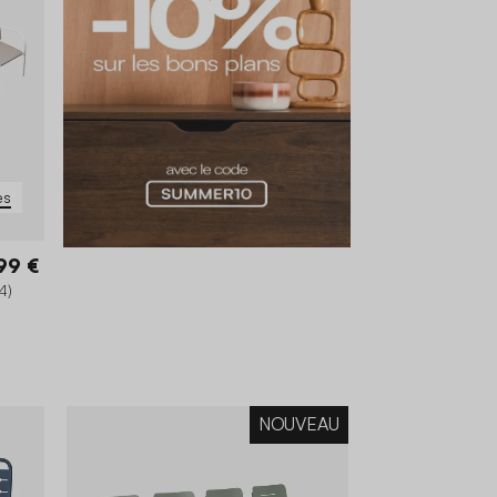
es
99 €
4)
NOUVEAU