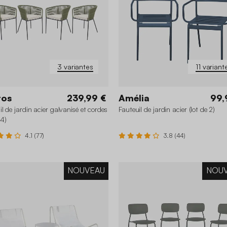
3 variantes
11 variant
tos
239,99 €
Amélia
99,
il de jardin acier galvanisé et cordes
Fauteuil de jardin acier (lot de 2)
 4)
4.1 (77)
3.8 (44)
NOUVEAU
NOU
+6