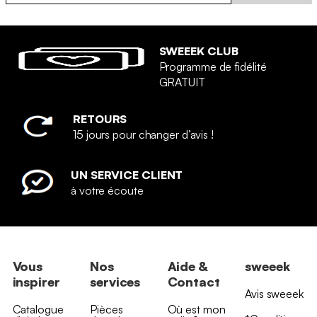
SWEEEK CLUB
Programme de fidélité
GRATUIT
RETOURS
15 jours pour changer d’avis !
UN SERVICE CLIENT
à votre écoute
Vous
Nos
Aide &
sweeek
inspirer
services
Contact
Avis sweeek
Catalogue
Pièces
Où est mon