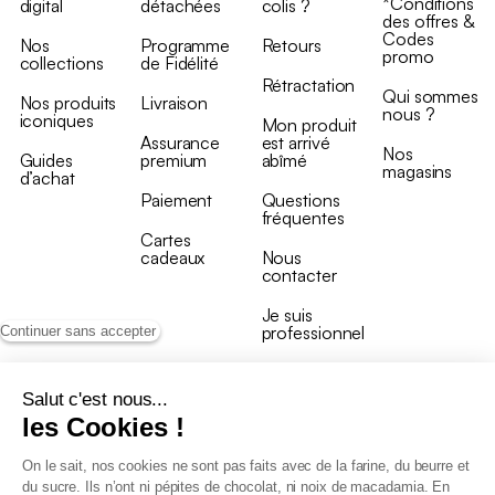
*Conditions
digital
détachées
colis ?
des offres &
Codes
Nos
Programme
Retours
promo
collections
de Fidélité
Rétractation
Qui sommes
Nos produits
Livraison
nous ?
iconiques
Mon produit
Assurance
est arrivé
Nos
Guides
premium
abîmé
magasins
d’achat
Paiement
Questions
fréquentes
Cartes
cadeaux
Nous
contacter
Je suis
professionnel
Continuer sans accepter
Salut c'est nous...
les Cookies !
On le sait, nos cookies ne sont pas faits avec de la farine, du beurre et
Conditions générales de vente
du sucre. Ils n’ont ni pépites de chocolat, ni noix de macadamia. En
Conditions générales du programme de fidélité