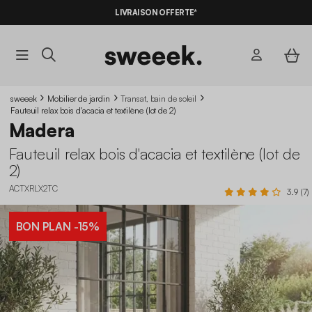
LIVRAISON OFFERTE*
sweeek
Mobilier de jardin
Transat, bain de soleil
Fauteuil relax bois d'acacia et textilène (lot de 2)
Madera
Fauteuil relax bois d'acacia et textilène (lot de
2)
ACTXRLX2TC
3.9 (7)
BON PLAN
-15%