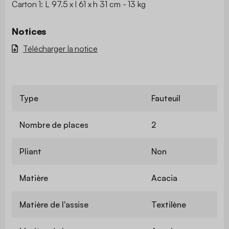
Carton 1: L 97.5 x l 61 x h 31 cm - 13 kg
Notices
Télécharger la notice
Type
Fauteuil
Nombre de places
2
Pliant
Non
Matière
Acacia
Matière de l'assise
Textilène