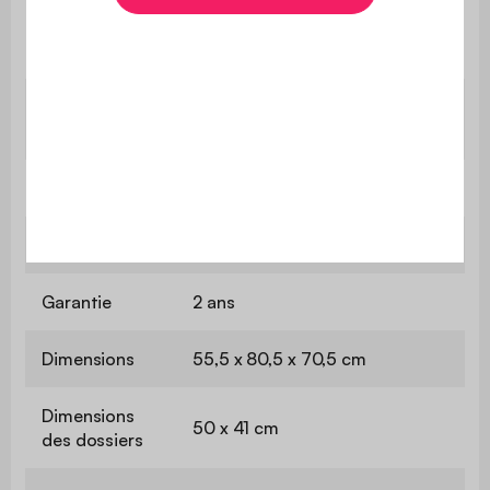
Le montage est très simple,
Montage
une notice est fournie
Contient du
Oui
bois
Utilisation
Extérieur
Usage
Usage domestique uniquement
Garantie
2 ans
Dimensions
55,5 x 80,5 x 70,5 cm
Dimensions
50 x 41 cm
des dossiers