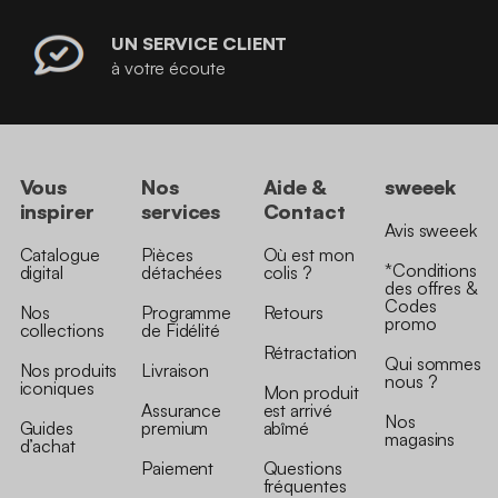
UN SERVICE CLIENT
à votre écoute
Vous
Nos
Aide &
sweeek
inspirer
services
Contact
Avis sweeek
Catalogue
Pièces
Où est mon
*Conditions
digital
détachées
colis ?
des offres &
Codes
Nos
Programme
Retours
promo
collections
de Fidélité
Rétractation
Qui sommes
Nos produits
Livraison
nous ?
iconiques
Mon produit
Assurance
est arrivé
Nos
Guides
premium
abîmé
magasins
d’achat
Paiement
Questions
fréquentes