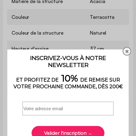
Matière de la structure
Acacia
Couleur
Terracotta
Couleur de la structure
Naturel
Hauteur d'assise
37 cm
✖
Profondeur d'assise
50 cm
Accoudoirs
Non
Poids
5,5 kg
Poids max.
110 kg par place
supporté