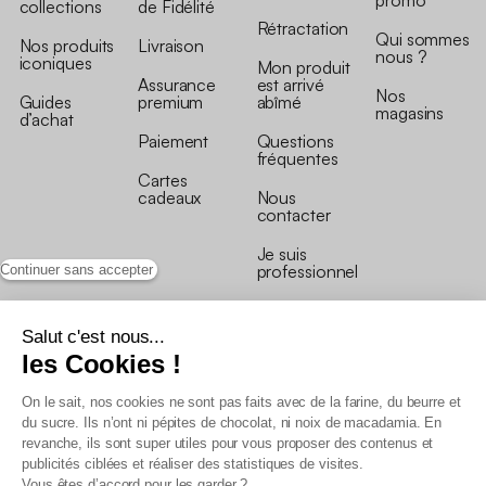
collections
de Fidélité
Rétractation
Qui sommes
Nos produits
Livraison
nous ?
iconiques
Mon produit
Assurance
est arrivé
Nos
Guides
premium
abîmé
magasins
d’achat
Paiement
Questions
fréquentes
Cartes
cadeaux
Nous
contacter
Je suis
professionnel
Continuer sans accepter
Salut c'est nous...
les Cookies !
On le sait, nos cookies ne sont pas faits avec de la farine, du beurre et
Conditions générales de vente
du sucre. Ils n’ont ni pépites de chocolat, ni noix de macadamia. En
Conditions générales du programme de fidélité
revanche, ils sont super utiles pour vous proposer des contenus et
Charte de données personnelles
publicités ciblées et réaliser des statistiques de visites.
Conditions générales de vente Pro
Vous êtes d’accord pour les garder ?