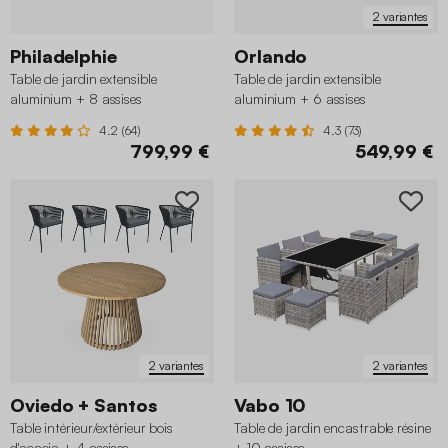
2 variantes
Philadelphie
Orlando
Table de jardin extensible
Table de jardin extensible
aluminium + 8 assises
aluminium + 6 assises
4.2 (64)
4.3 (73)
799,99 €
549,99 €
2 variantes
2 variantes
Oviedo + Santos
Vabo 10
Table intérieur/extérieur bois
Table de jardin encastrable résine
d'acacia + 4 assises
+ 10 assises