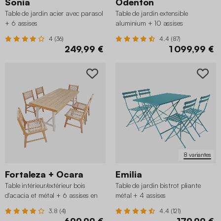
Sonia
Odenton
Table de jardin acier avec parasol
Table de jardin extensible
+ 6 assises
aluminium + 10 assises
4 (36)
4.4 (87)
249,99 €
1 099,99 €
8 variantes
Fortaleza + Ocara
Emilia
Table intérieur/extérieur bois
Table de jardin bistrot pliante
d'acacia et métal + 6 assises en
métal + 4 assises
résine tressée
3.8 (4)
4.4 (121)
699,99 €
179,99 €