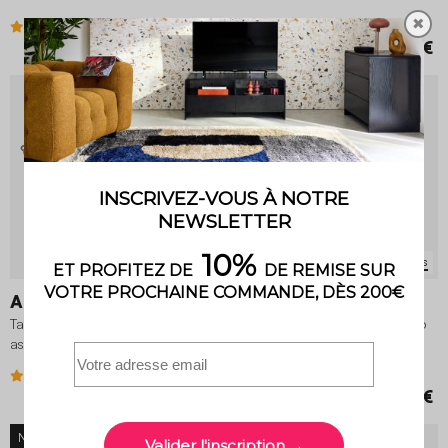
✖
5 (3)
369,99 €
179,98 €
9 variantes
9 variantes
Amélia
Amélia
Table de jardin pliante métal + 6
Table de jardin pliante métal + 6
assises
assises
3.9 (16)
3.9 (8)
349,99 €
369,99 €
NOUVEAU
NOUVEAU