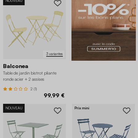
NOUVEAU
3 variantes
Balconea
Table de jardin bistrot pliante
ronde acier + 2 assises
2 (1)
99,99 €
NOUVEAU
Prix mini