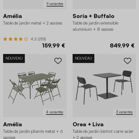
9 variantes
Amélia
Soria + Buffalo
Table de jardin métal + 2 assises
Table de jardin extensible
aluminium + 8 assises
4.2 (255)
159,99 €
849,99 €
NOUVEAU
NOUVEAU
4 variantes
3 variantes
Amélia
Orea + Liva
Table de jardin pliante métal + 6
Table de jardin bistrot carré acier
assises
+ 2 assises