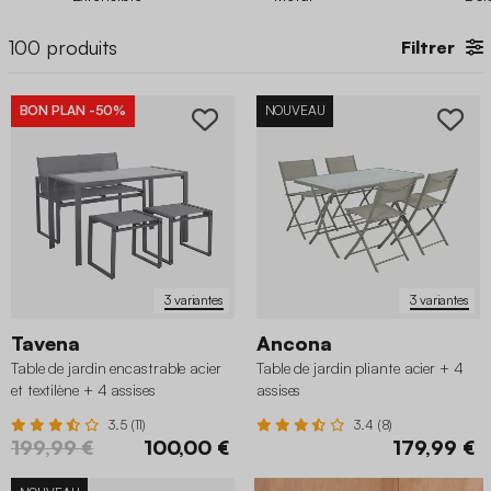
besoins et à vos envies ?
100
produits
Filtrer
BON PLAN
-50%
NOUVEAU
3 variantes
3 variantes
Tavena
Ancona
Table de jardin encastrable acier
Table de jardin pliante acier + 4
et textilène + 4 assises
assises
3.5 (11)
3.4 (8)
199,99 €
100,00 €
179,99 €