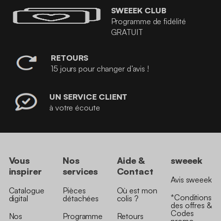
SWEEEK CLUB
Programme de fidélité
GRATUIT
RETOURS
15 jours pour changer d’avis !
UN SERVICE CLIENT
à votre écoute
Vous
Nos
Aide &
sweeek
inspirer
services
Contact
Avis sweeek
Catalogue
Pièces
Où est mon
*Conditions
digital
détachées
colis ?
des offres &
Codes
Nos
Programme
Retours
promo