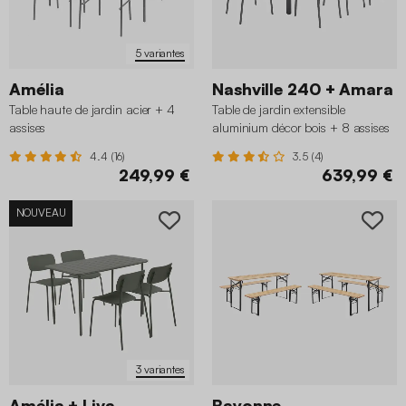
5 variantes
Amélia
Nashville 240 + Amara
Table haute de jardin acier + 4
Table de jardin extensible
assises
aluminium décor bois + 8 assises
4.4 (16)
3.5 (4)
249,99 €
639,99 €
NOUVEAU
3 variantes
Amélia + Liva
Bayonne