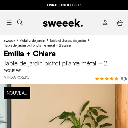
LIVRAISON OFFERTE*
sweeek
Mobilier de jardin
Table et chaises de jardin
Table de jardin bistrot pliante métal + 2 assises
Emilia + Chiara
Table de jardin bistrot pliante métal + 2
assises
MTFDBS70X2SAV
5 (1)
NOUVEAU