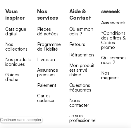
Vous
Nos
Aide &
sweeek
inspirer
services
Contact
Avis sweeek
Catalogue
Pièces
Où est mon
*Conditions
digital
détachées
colis ?
des offres &
Codes
Nos
Programme
Retours
promo
collections
de Fidélité
Rétractation
Qui sommes
Nos produits
Livraison
nous ?
iconiques
Mon produit
Assurance
est arrivé
Nos
Guides
premium
abîmé
magasins
d’achat
Paiement
Questions
fréquentes
Cartes
cadeaux
Nous
contacter
Je suis
professionnel
Continuer sans accepter