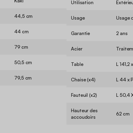
Kaki
Utilisation
Extérie
44,5 cm
Usage
Usage 
44 cm
Garantie
2 ans
79 cm
Acier
Traitem
50,5 cm
Table
L 141,2 
79,5 cm
Chaise (x4)
L 44 x 
Fauteuil (x2)
L 50,4 
Hauteur des
62 cm
accoudoirs