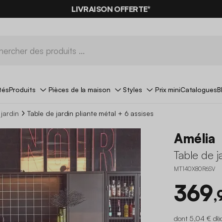
LIVRAISON OFFERTE*
tés
Produits
Pièces de la maison
Styles
Prix mini
Catalogues
B
 jardin
Table de jardin pliante métal + 6 assises
Amélia
Table de j
MT140X80R6SV
369
,
dont 5,04 € d'é