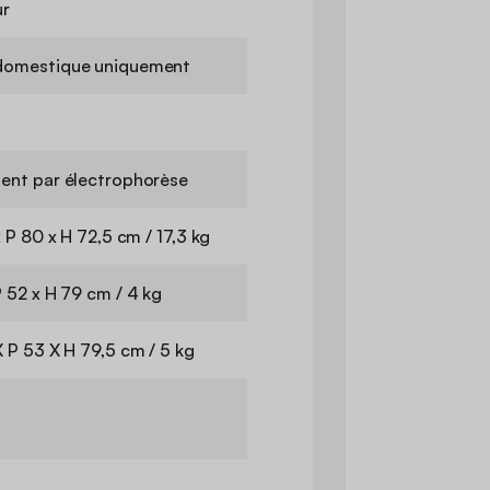
ur
domestique uniquement
ent par électrophorèse
x P 80 x H 72,5 cm / 17,3 kg
P 52 x H 79 cm / 4 kg
X P 53 X H 79,5 cm / 5 kg