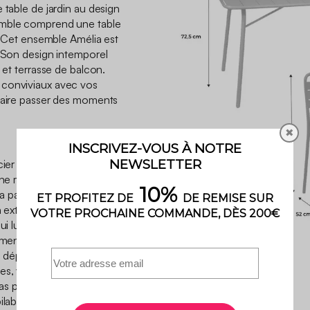
 table de jardin au design
emble comprend une table
s. Cet ensemble Amélia est
. Son design intemporel
 et terrasse de balcon.
 conviviaux avec vos
 faire passer des moments
.
✖
cier est robuste et dispose
ne meilleure longévité. Ainsi,
ra pas abîmer et attaquer sa
n extérieure, elle possède
ui lui apportent un réel
ement évacuée à l’aide des
à déplacer et idéale
s, vous pouvez la plier
s pour gagner de la place.
lables pour faciliter leur