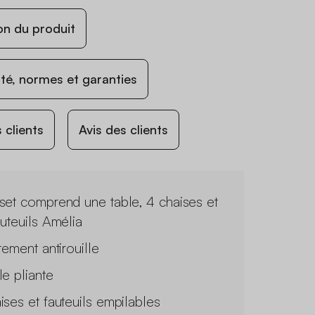
on du produit
ité, normes et garanties
 clients
Avis des clients
set comprend une table, 4 chaises et
auteuils Amélia
tement antirouille
le pliante
ises et fauteuils empilables