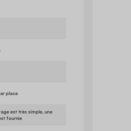
m
par place
age est très simple, une
est fournie