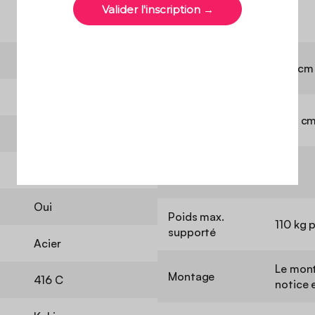
Table de jardin
Longueur de la
140 cm
table
Rectangulaire
Hauteur de la
72,5 c
table
6
Contient du
7
Non
bois
Oui
Poids max.
110 kg 
supporté
Acier
Le mont
Montage
416 C
notice 