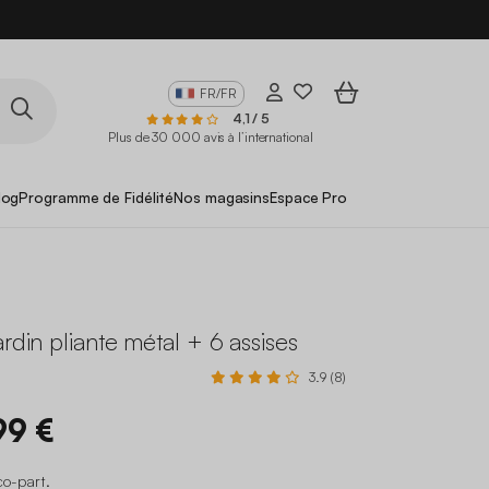
FR/FR
4,1 / 5
Plus de 30 000 avis à l’international
log
Programme de Fidélité
Nos magasins
Espace Pro
ardin pliante métal + 6 assises
3.9 (8)
99 €
co-part
.