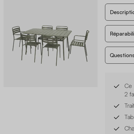
Descripti
Réparabil
Questions
Ce 
2 f
Trai
Tab
Cha