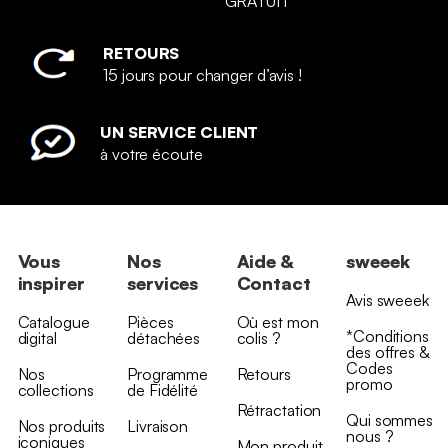
GRATUIT
RETOURS
15 jours pour changer d’avis !
UN SERVICE CLIENT
à votre écoute
Vous
Nos
Aide &
sweeek
inspirer
services
Contact
Avis sweeek
Catalogue
Pièces
Où est mon
*Conditions
digital
détachées
colis ?
des offres &
Codes
Nos
Programme
Retours
promo
collections
de Fidélité
Rétractation
Qui sommes
Nos produits
Livraison
nous ?
iconiques
Mon produit