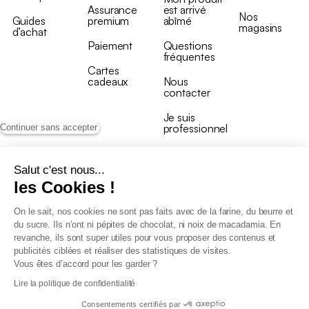
Assurance
est arrivé
Nos
Guides
premium
abîmé
magasins
d’achat
Paiement
Questions
fréquentes
Cartes
cadeaux
Nous
contacter
Je suis
professionnel
Continuer sans accepter
Salut c'est nous...
les Cookies !
On le sait, nos cookies ne sont pas faits avec de la farine, du beurre et
Conditions générales de vente
du sucre. Ils n’ont ni pépites de chocolat, ni noix de macadamia. En
Conditions générales du programme de fidélité
revanche, ils sont super utiles pour vous proposer des contenus et
Charte de données personnelles
publicités ciblées et réaliser des statistiques de visites.
Conditions générales de vente Pro
Vous êtes d’accord pour les garder ?
Déclaration d’accessibilité
Lire la politique de confidentialité
Consentements certifiés par