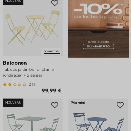
NOUVEAU
3 variantes
Balconea
Table de jardin bistrot pliante
ronde acier + 2 assises
2 (1)
99,99 €
NOUVEAU
Prix mini