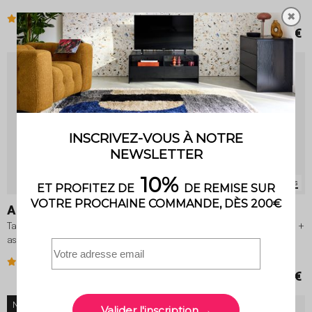
✖
5 (3)
369,99 €
849,99 €
NOUVEAU
9 variantes
3 variantes
Amélia
Oreva + Fira
Table de jardin pliante métal + 6
Table de jardin ronde aluminium +
assises
6 assises
3.9 (8)
4 (1)
369,99 €
899,99 €
NOUVEAU
NOUVEAU