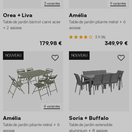
3 variantes
9 variantes
Orea + Liva
Amélia
Table de jardin bistrot carré acier
Table de jardin pliante métal + 6
+ 2 assises
assises
3.9 (16)
179,98 €
349,99 €
NOUVEAU
NOUVEAU
4 variantes
Amélia
Soria + Buffalo
Table de jardin pliante métal + 6
Table de jardin extensible
assises
aluminium + 8 assises