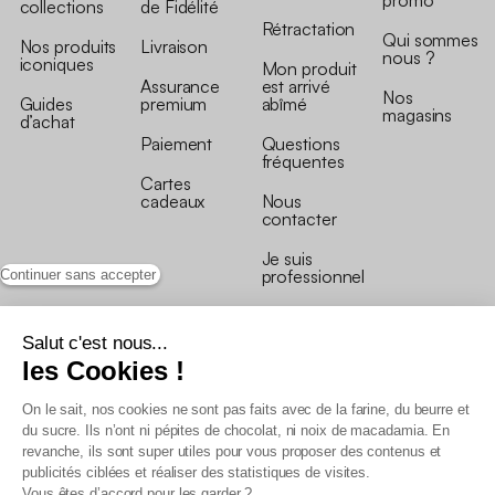
collections
de Fidélité
Rétractation
Qui sommes
Nos produits
Livraison
nous ?
iconiques
Mon produit
Assurance
est arrivé
Nos
Guides
premium
abîmé
magasins
d’achat
Paiement
Questions
fréquentes
Cartes
cadeaux
Nous
contacter
Je suis
professionnel
Continuer sans accepter
Salut c'est nous...
les Cookies !
On le sait, nos cookies ne sont pas faits avec de la farine, du beurre et
Conditions générales de vente
du sucre. Ils n’ont ni pépites de chocolat, ni noix de macadamia. En
Conditions générales du programme de fidélité
revanche, ils sont super utiles pour vous proposer des contenus et
Charte de données personnelles
publicités ciblées et réaliser des statistiques de visites.
Conditions générales de vente Pro
Vous êtes d’accord pour les garder ?