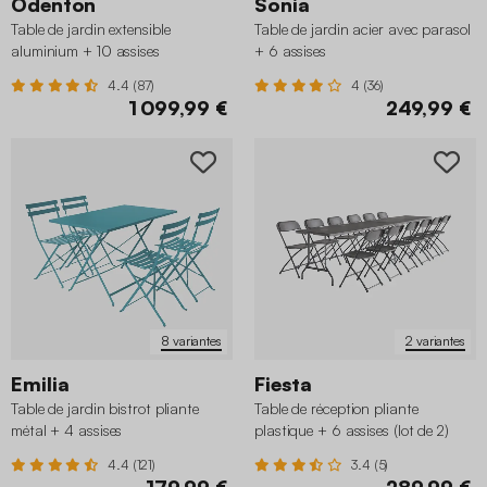
Odenton
Sonia
Table de jardin extensible
Table de jardin acier avec parasol
aluminium + 10 assises
+ 6 assises
4.4 (87)
4 (36)
1 099,99 €
249,99 €
8 variantes
2 variantes
Emilia
Fiesta
Table de jardin bistrot pliante
Table de réception pliante
métal + 4 assises
plastique + 6 assises (lot de 2)
4.4 (121)
3.4 (5)
179,99 €
289,99 €