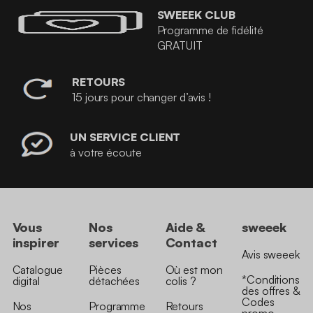
SWEEEK CLUB
Programme de fidélité
GRATUIT
RETOURS
15 jours pour changer d’avis !
UN SERVICE CLIENT
à votre écoute
Vous
Nos
Aide &
sweeek
inspirer
services
Contact
Avis sweeek
Catalogue
Pièces
Où est mon
*Conditions
digital
détachées
colis ?
des offres &
Codes
Nos
Programme
Retours
promo