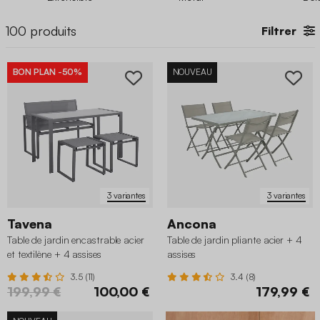
besoins et à vos envies ?
100
produits
Filtrer
BON PLAN
-50%
NOUVEAU
3 variantes
3 variantes
Tavena
Ancona
Table de jardin encastrable acier
Table de jardin pliante acier + 4
et textilène + 4 assises
assises
3.5 (11)
3.4 (8)
199,99 €
100,00 €
179,99 €