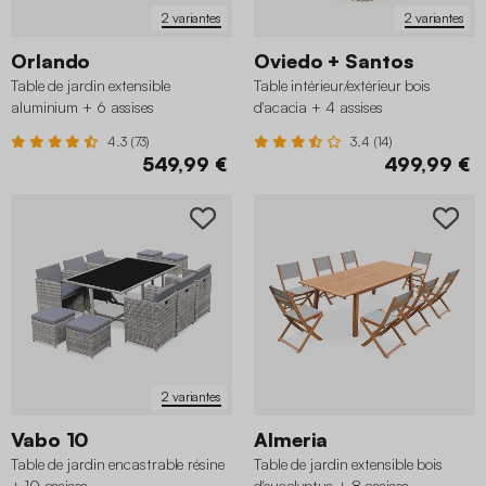
2 variantes
2 variantes
Orlando
Oviedo + Santos
Table de jardin extensible
Table intérieur/extérieur bois
aluminium + 6 assises
d'acacia + 4 assises
4.3 (73)
3.4 (14)
549,99 €
499,99 €
2 variantes
Vabo 10
Almeria
Table de jardin encastrable résine
Table de jardin extensible bois
+ 10 assises
d'eucalyptus + 8 assises