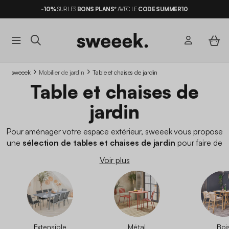
-10%
SUR LES
BONS PLANS*
AVEC LE
CODE SUMMER10
sweeek
Mobilier de jardin
Table et chaises de jardin
Table et chaises de
jardin
Pour aménager votre espace extérieur, sweeek vous propose
une
sélection de tables et chaises de jardin
pour faire de
votre terrasse un havre de paix. À vous les moments
Voir plus
conviviaux à partager en famille ou entre amis autour de votre
table de jardin
. Vous n'avez besoin que de
chaises de jardin
pour compléter un ensemble existant ? Pas de soucis, nous
proposons une gamme de
chaises extérieures pour votre
terrasse
. Quoi de mieux pour profiter pleinement de son jardin
ou de sa terrasse qu'un ensemble table et chaise adapté à vos
Extensible
Métal
Boi