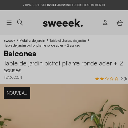
-10%
SUR LES
BONS PLANS*
LIVRAISON OFFERTE*
AVEC LE
CODE SUMMER10
sweeek
Mobilier de jardin
Table et chaises de jardin
Table de jardin bistrot pliante ronde acier + 2 assises
Balconea
Table de jardin bistrot pliante ronde acier + 2
assises
TBA60C2JN
2 (1)
NOUVEAU