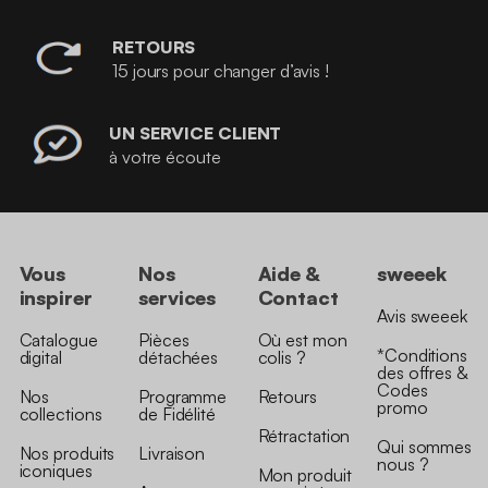
RETOURS
15 jours pour changer d’avis !
UN SERVICE CLIENT
à votre écoute
Vous
Nos
Aide &
sweeek
inspirer
services
Contact
Avis sweeek
Catalogue
Pièces
Où est mon
*Conditions
digital
détachées
colis ?
des offres &
Codes
Nos
Programme
Retours
promo
collections
de Fidélité
Rétractation
Qui sommes
Nos produits
Livraison
nous ?
iconiques
Mon produit