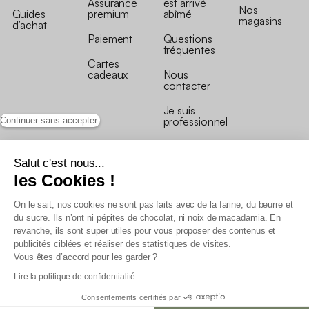
Assurance
est arrivé
Nos
Guides
premium
abîmé
magasins
d’achat
Paiement
Questions
fréquentes
Cartes
cadeaux
Nous
contacter
Je suis
professionnel
Continuer sans accepter
Salut c'est nous...
les Cookies !
On le sait, nos cookies ne sont pas faits avec de la farine, du beurre et
Conditions générales de vente
du sucre. Ils n’ont ni pépites de chocolat, ni noix de macadamia. En
Conditions générales du programme de fidélité
revanche, ils sont super utiles pour vous proposer des contenus et
Charte de données personnelles
publicités ciblées et réaliser des statistiques de visites.
Conditions générales de vente Pro
Vous êtes d’accord pour les garder ?
Déclaration d’accessibilité
Lire la politique de confidentialité
Consentements certifiés par