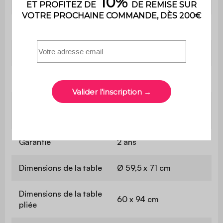
Hauteur de la table
71 cm
Contient du bois
Non
Poids max. supporté
110 kg par place
Utilisation
Extérieur
Usage domestique
Usage
uniquement
Garantie
2 ans
Dimensions de la table
Ø 59,5 x 71 cm
Dimensions de la table
60 x 94 cm
pliée