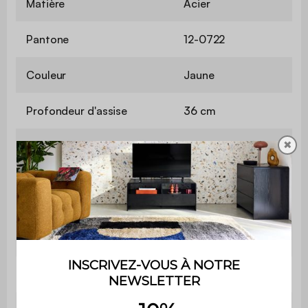
Matière
Acier
Pantone
12-0722
Couleur
Jaune
Profondeur d'assise
36 cm
✖
Hauteur d'assise
43,5 cm
Longueur de la chaise
51 cm
Hauteur de la chaise
82,5 cm
Longueur de la table
59,5 cm