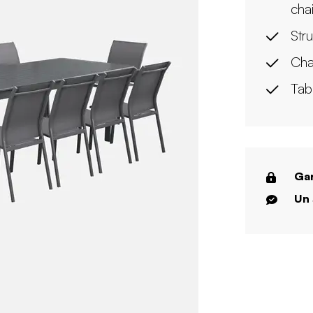
cha
Str
Cha
Tab
Gar
Un 