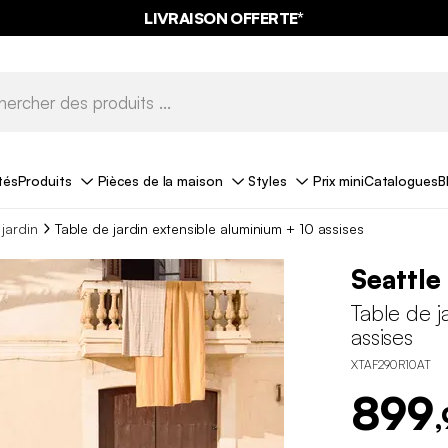
LIVRAISON OFFERTE*
tés
Produits
Pièces de la maison
Styles
Prix mini
Catalogues
B
 jardin
Table de jardin extensible aluminium + 10 assises
Seattle
Table de j
assises
XTAF290R10AT
899
,