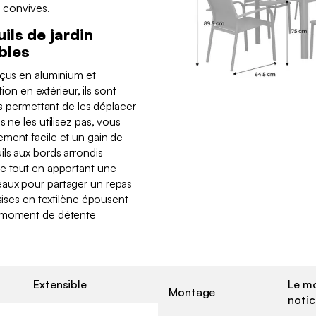
0 convives.
ils de jardin
bles
nçus en aluminium et
tion en extérieur, ils sont
us permettant de les déplacer
 ne les utilisez pas, vous
ment facile et un gain de
ils aux bords arrondis
re tout en apportant une
aux pour partager un repas
ssises en textilène épousent
n moment de détente
Extensible
Le mo
Montage
notic