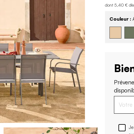
dont 5,40 € d'é
Couleur :
A
Bien
Prévene
disponi
Je