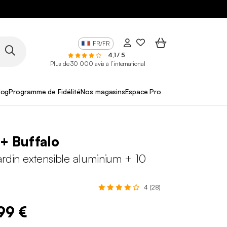
FR/FR
4,1 / 5
Plus de 30 000 avis à l’international
log
Programme de Fidélité
Nos magasins
Espace Pro
 + Buffalo
ardin extensible aluminium + 10
4 (28)
99 €