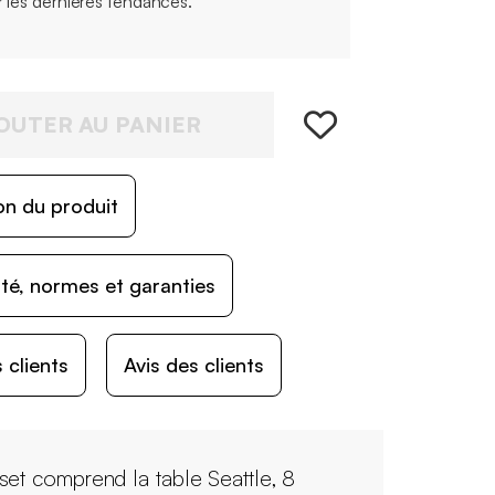
r les dernières tendances.
OUTER AU PANIER
on du produit
ité, normes et garanties
 clients
Avis des clients
set comprend la table Seattle, 8