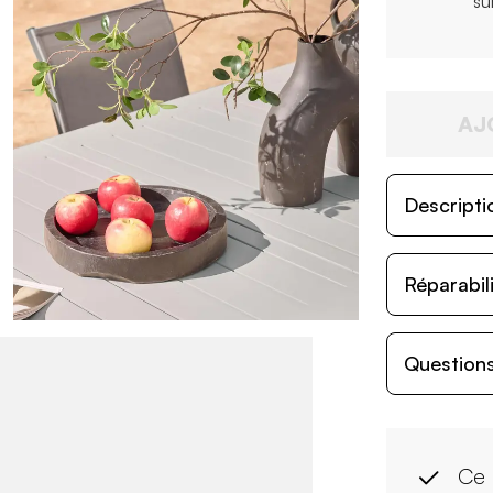
su
AJ
Descripti
Réparabil
Questions
Ce 