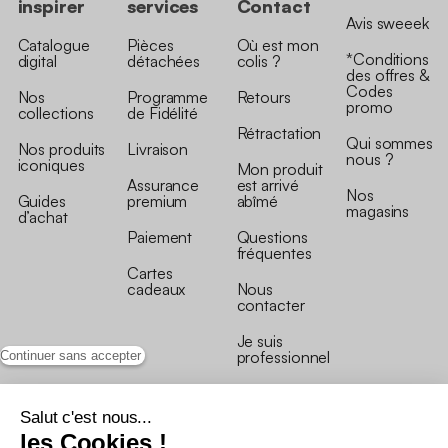
inspirer
services
Contact
Avis sweeek
Catalogue
Pièces
Où est mon
*Conditions
digital
détachées
colis ?
des offres &
Codes
Nos
Programme
Retours
promo
collections
de Fidélité
Rétractation
Qui sommes
Nos produits
Livraison
nous ?
iconiques
Mon produit
Assurance
est arrivé
Nos
Guides
premium
abîmé
magasins
d’achat
Paiement
Questions
fréquentes
Cartes
cadeaux
Nous
contacter
Je suis
professionnel
Continuer sans accepter
Salut c'est nous...
les Cookies !