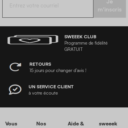
Je
m'inscris
SWEEEK CLUB
Programme de fidélité
GRATUIT
RETOURS
15 jours pour changer d’avis !
UN SERVICE CLIENT
à votre écoute
Vous
Nos
Aide &
sweeek