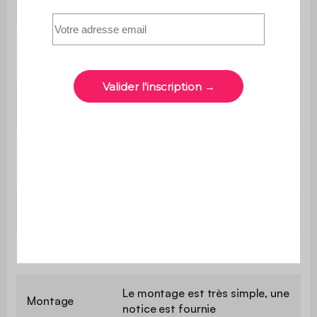
79 cm
chaise
Longueur de
70 cm
la table
Hauteur de la
73 cm
table
Contient du
Non
bois
Poids max.
110 kg par place
supporté
Poids
16 kg
Le montage est très simple, une
Montage
notice est fournie