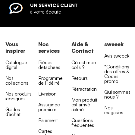
UN SERVICE CLIENT
à votre écoute
Vous
Nos
Aide &
sweeek
inspirer
services
Contact
Avis sweeek
Catalogue
Pièces
Où est mon
*Conditions
digital
détachées
colis ?
des offres &
Codes
Nos
Programme
Retours
promo
collections
de Fidélité
Rétractation
Qui sommes
Nos produits
Livraison
nous ?
iconiques
Mon produit
Assurance
est arrivé
Nos
Guides
premium
abîmé
magasins
d’achat
Paiement
Questions
fréquentes
Cartes