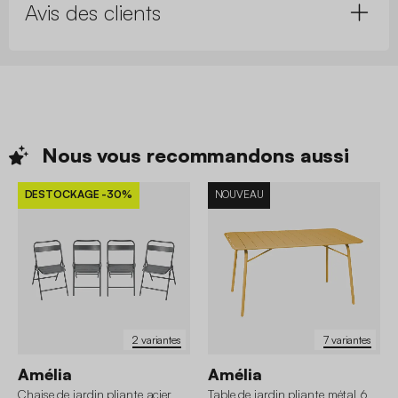
Avis des clients
Nous vous recommandons
aussi
DESTOCKAGE
-30%
NOUVEAU
2 variantes
7 variantes
Amélia
Amélia
Chaise de jardin pliante acier
Table de jardin pliante métal 6