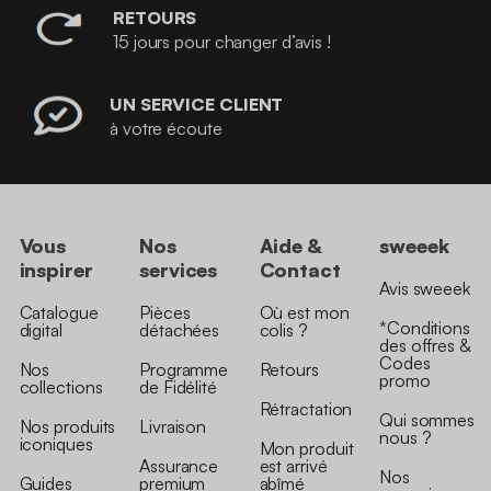
RETOURS
15 jours pour changer d’avis !
UN SERVICE CLIENT
à votre écoute
Vous
Nos
Aide &
sweeek
inspirer
services
Contact
Avis sweeek
Catalogue
Pièces
Où est mon
*Conditions
digital
détachées
colis ?
des offres &
Codes
Nos
Programme
Retours
promo
collections
de Fidélité
Rétractation
Qui sommes
Nos produits
Livraison
nous ?
iconiques
Mon produit
Assurance
est arrivé
Nos
Guides
premium
abîmé