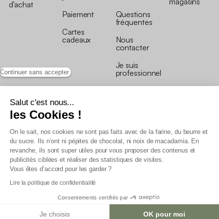
magasins
d’achat
Paiement
Questions
fréquentes
Cartes
cadeaux
Nous
contacter
Je suis
professionnel
Continuer sans accepter
Salut c'est nous...
les Cookies !
On le sait, nos cookies ne sont pas faits avec de la farine, du beurre et
Conditions générales de vente
du sucre. Ils n’ont ni pépites de chocolat, ni noix de macadamia. En
Conditions générales du programme de fidélité
revanche, ils sont super utiles pour vous proposer des contenus et
Charte de données personnelles
publicités ciblées et réaliser des statistiques de visites.
Conditions générales de vente Pro
Vous êtes d’accord pour les garder ?
Déclaration d’accessibilité
Lire la politique de confidentialité
Consentements certifiés par
Je choisis
OK pour moi