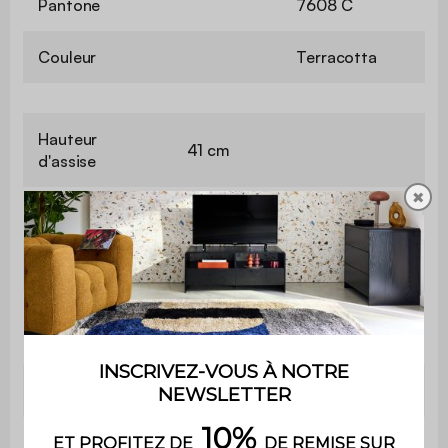
Pantone
7608 C
Couleur
Terracotta
Hauteur
41 cm
d'assise
✖
Accoudoirs
Non
Poids
9 kg
Contient du
Non
bois
Utilisation
Extérieur
Usage domestique