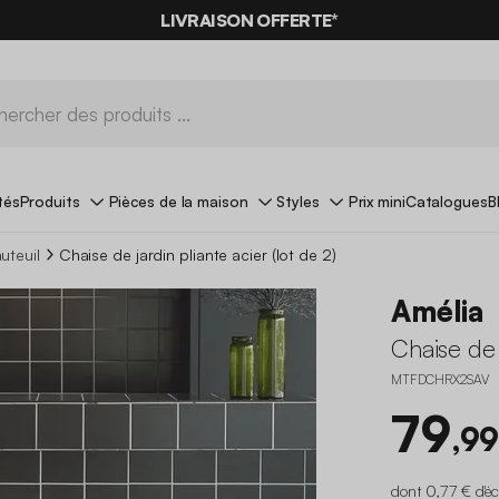
LIVRAISON OFFERTE*
tés
Produits
Pièces de la maison
Styles
Prix mini
Catalogues
B
uteuil
Chaise de jardin pliante acier (lot de 2)
Amélia
Chaise de j
MTFDCHRX2SAV
79
,99
dont 0,77 € d'é