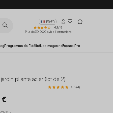
FR/FR
4,1 / 5
Plus de 30 000 avis à l’international
log
Programme de Fidélité
Nos magasins
Espace Pro
ardin pliante acier (lot de 2)
4.5 (4)
 €
co-part
.