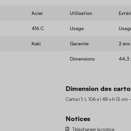
Acier
Utilisation
Extér
416 C
Usage
Usag
Kaki
Garantie
2 ans
Dimensions
44,3 
Dimension des carto
Carton 1: L 106 x l 48 x h 13 cm -
Notices
Télécharger la notice