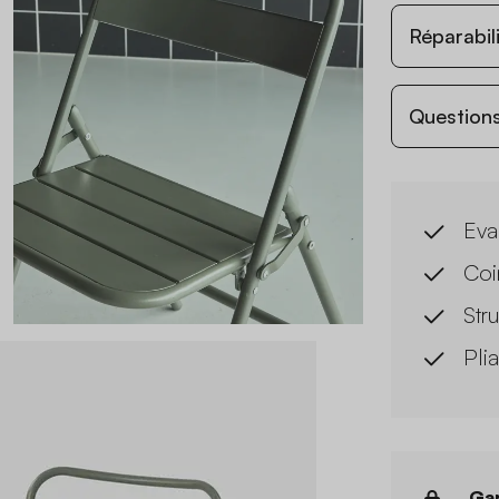
Réparabil
Questions
Eva
Coi
Str
Pli
Gar