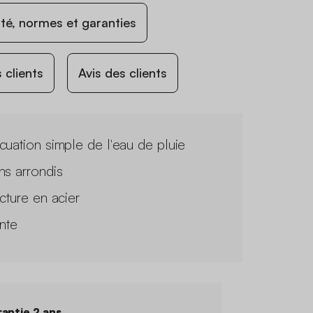
ité, normes et garanties
 clients
Avis des clients
cuation simple de l'eau de pluie
ns arrondis
ucture en acier
ante
antie 2 ans