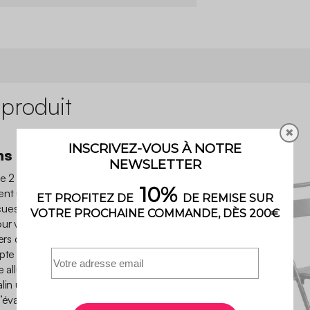
 produit
✖
ns effort
e 2 chaises de jardin
ment une touche de fraîcheur
es en acier, elles
 pour vous accompagner du
ers d’été entre amis. Leur
te à tous les styles, tandis
e allure douce et
in une fois pliées, et pas
s’évacue sans effort pour