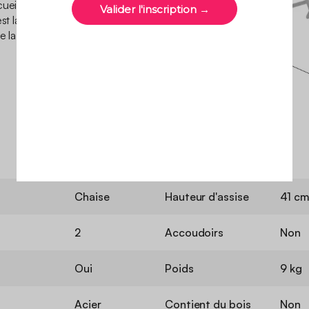
cueillir vos moments de
t la simplicité et le confort
e la vie dehors.
Chaise
Hauteur d'assise
41 c
2
Accoudoirs
Non
Oui
Poids
9 kg
Acier
Contient du bois
Non