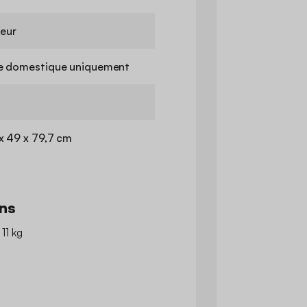
ieur
e domestique uniquement
x 49 x 79,7 cm
ns
 11 kg