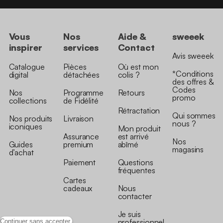
Vous
Nos
Aide &
sweeek
inspirer
services
Contact
Avis sweeek
Catalogue
Pièces
Où est mon
*Conditions
digital
détachées
colis ?
des offres &
Codes
Nos
Programme
Retours
promo
collections
de Fidélité
Rétractation
Qui sommes
Nos produits
Livraison
nous ?
iconiques
Mon produit
Assurance
est arrivé
Nos
Guides
premium
abîmé
magasins
d’achat
Paiement
Questions
fréquentes
Cartes
cadeaux
Nous
contacter
Je suis
professionnel
Continuer sans accepter