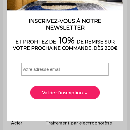
Poids
12,2 kg
Le produit est livré en kit à
Montage
monter soi-même. Une notice est
fournie
Utilisation
Extérieur
Usage
Usage domestique uniquement
Garantie
2 ans
Dimensions
table de
120 x 70 x 72,5
jardin
Acier
Traitement par électrophorèse