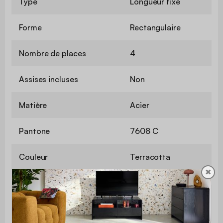
Type
Longueur fixe
Forme
Rectangulaire
Nombre de places
4
Assises incluses
Non
Matière
Acier
Pantone
7608 C
Couleur
Terracotta
✖
Contient du
Non
bois