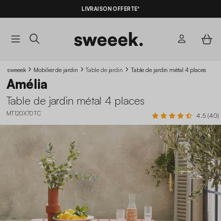
-10%
SUR LES
BONS PLANS*
LIVRAISON OFFERTE*
AVEC LE
CODE SUMMER10
sweeek
Mobilier de jardin
Table de jardin
Table de jardin métal 4 places
Amélia
Table de jardin métal 4 places
MT120X70TC
4.5 (40)