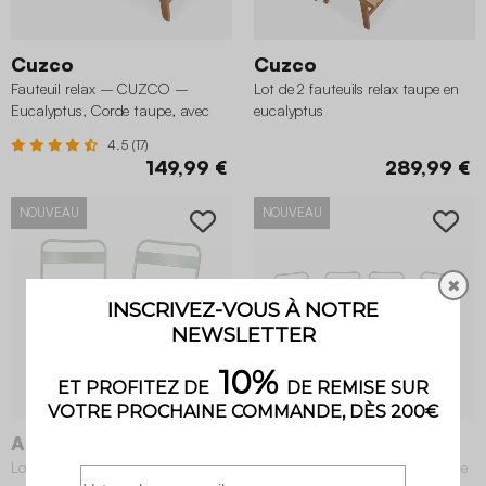
Cuzco
Cuzco
Fauteuil relax – CUZCO –
Lot de 2 fauteuils relax taupe en
Eucalyptus, Corde taupe, avec
eucalyptus
repose-pieds
4.5 (17)
149,99 €
289,99 €
NOUVEAU
NOUVEAU
✖
Amélia
Amélia
Lot de 2 chaises de jardin pliante
Lot de 4 chaises de jardin pliante