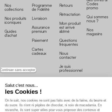
Codes
Nos
Programme
Retours
promo
collections
de Fidélité
Rétractation
Qui sommes
Nos produits
Livraison
nous ?
iconiques
Mon produit
Assurance
est arrivé
Nos
Guides
premium
abîmé
magasins
d’achat
Paiement
Questions
fréquentes
Cartes
cadeaux
Nous
contacter
Je suis
professionnel
Continuer sans accepter
Salut c'est nous...
les Cookies !
On le sait, nos cookies ne sont pas faits avec de la farine, du beurre et
Conditions générales de vente
du sucre. Ils n’ont ni pépites de chocolat, ni noix de macadamia. En
Conditions générales du programme de fidélité
revanche, ils sont super utiles pour vous proposer des contenus et
Charte de données personnelles