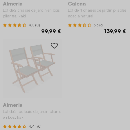
Almeria
Calena
Lot de 2 chaises de jardin en bois
Lot de 4 chaises de jardin pliables
pliantes, kaki
acacia naturel
4.5 (51)
3.3 (3)
99,99 €
139,99 €
Almeria
Lot de 2 fauteuils de jardin pliants
en bois, kaki
4.4 (70)