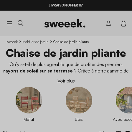
LIVRAISON OFFERTE*
sweeek
Mobilier de jardin
Chaise de jardin pliante
Chaise de jardin pliante
Qu’y a-t-il de plus agréable que de profiter des premiers
rayons de soleil sur sa terrasse
? Grâce à notre gamme de
chaises de jardin pliantes
, vous pourrez profiter pleinement
Voir plus
des beaux jours tout en étant
confortablement assis
.
Qu’elle accompagne votre
table pliante d’extérieur
ou bien
votre salon de jardin, les
chaises de jardin
pliantes sweeek sont
à la fois pratiques et indispensables.
Métal
Bois
Avec acc