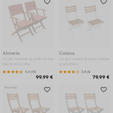
Almeria
Calena
Lot de 2 fauteuils de jardin en bois
Lot de 2 chaises de jardin pliables
pliants terra cotta
acacia blanc
4.4 (70)
3.8 (4)
99,99 €
79,99 €
Prix mini