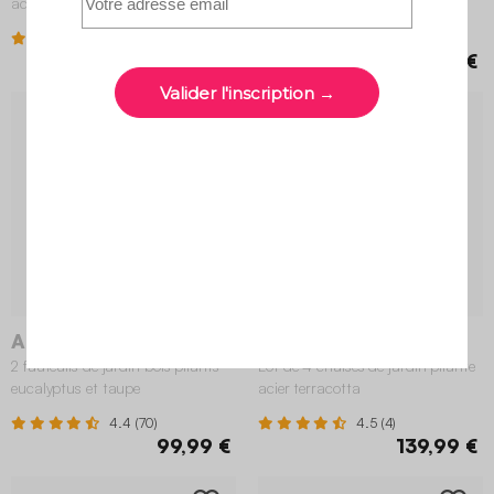
acier vert
acier vert
4.5 (4)
4.5 (4)
79,99 €
139,99 €
NOUVEAU
Almeria
Amélia
2 fauteuils de jardin bois pliants
Lot de 4 chaises de jardin pliante
eucalyptus et taupe
acier terracotta
4.4 (70)
4.5 (4)
99,99 €
139,99 €