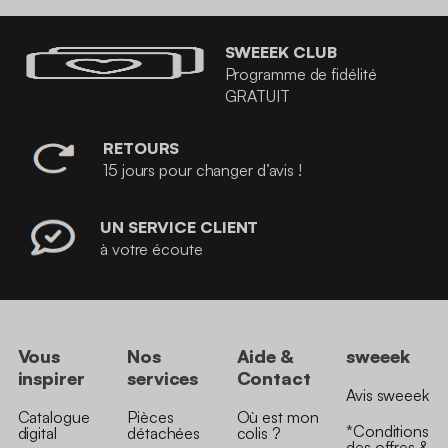
SWEEEK CLUB
Programme de fidélité
GRATUIT
RETOURS
15 jours pour changer d’avis !
UN SERVICE CLIENT
à votre écoute
Vous
Nos
Aide &
sweeek
inspirer
services
Contact
Avis sweeek
Catalogue
Pièces
Où est mon
*Conditions
digital
détachées
colis ?
des offres &