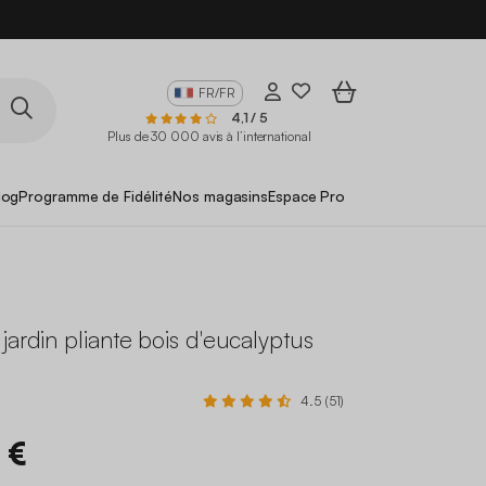
FR/FR
4,1 / 5
Plus de 30 000 avis à l’international
log
Programme de Fidélité
Nos magasins
Espace Pro
jardin pliante bois d'eucalyptus
4.5 (51)
 €