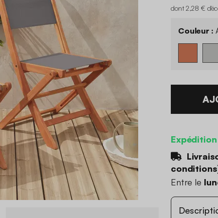
dont 2,28 € d'é
Couleur :
A
AJ
Expédition
Livrais
conditions
Entre le
lun
Descripti