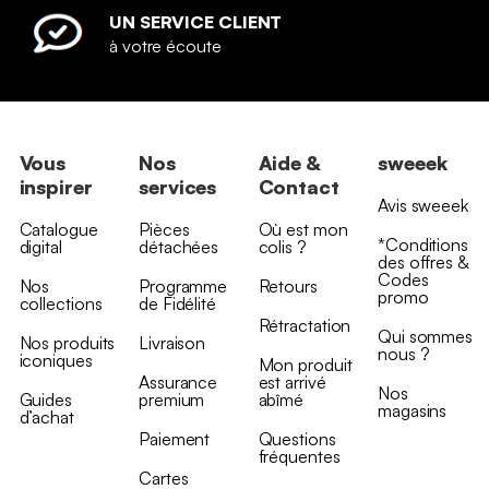
UN SERVICE CLIENT
à votre écoute
Vous
Nos
Aide &
sweeek
inspirer
services
Contact
Avis sweeek
Catalogue
Pièces
Où est mon
*Conditions
digital
détachées
colis ?
des offres &
Codes
Nos
Programme
Retours
promo
collections
de Fidélité
Rétractation
Qui sommes
Nos produits
Livraison
nous ?
iconiques
Mon produit
Assurance
est arrivé
Nos
Guides
premium
abîmé
magasins
d’achat
Paiement
Questions
fréquentes
Cartes