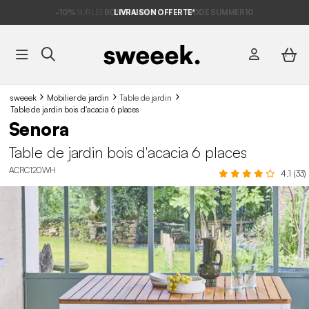
-10%
SUR LES
BONS PLANS*
LIVRAISON OFFERTE*
AVEC LE
CODE SUMMER10
sweeek
Mobilier de jardin
Table de jardin
Table de jardin bois d'acacia 6 places
Senora
Table de jardin bois d'acacia 6 places
ACRC120WH
4.1 (33)