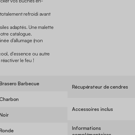
cker vos bûches en-
 totalement refroidi avant
ensiles adaptés. Une malette
 notre catalogue.
née d’allumage (non
cool, d'essence ou autre
éactiver le feu !
Brasero Barbecue
Récupérateur de cendres
Charbon
Accessoires inclus
Noir
Informations
Ronde
complémentaires