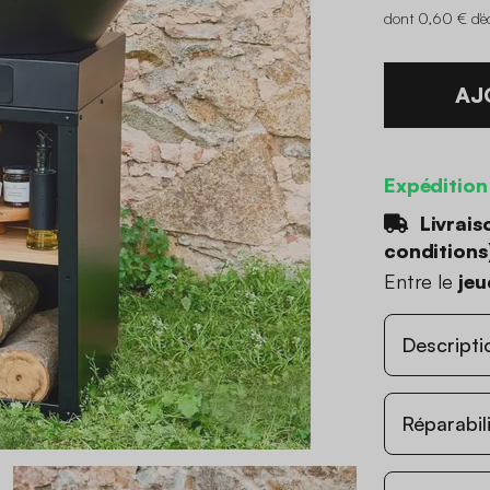
dont 0,60 € d'é
AJ
Expédition
Livrais
conditions
Entre le
jeu
Descripti
Réparabil