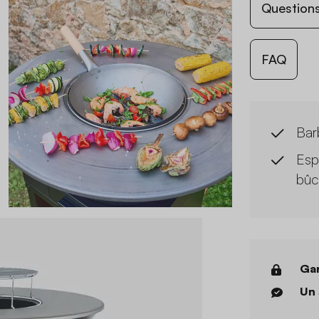
Questions
FAQ
Bar
Esp
bûc
Gar
Un 