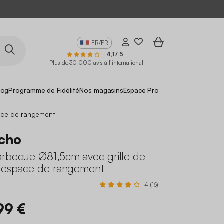
FR/FR
4,1 / 5
Plus de 30 000 avis à l’international
log
Programme de Fidélité
Nos magasins
Espace Pro
pace de rangement
cho
arbecue Ø81,5cm avec grille de
t espace de rangement
4 (16)
99 €