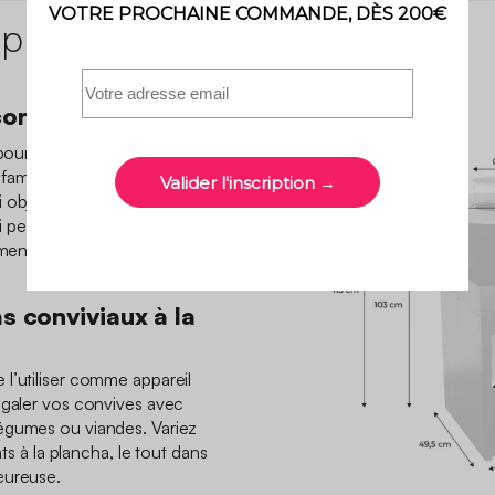
 produit
onvivial et design
pour se réunir et profiter de
amille. Design et moderne,
i objet déco dans votre
i permet de résister à la
ment adapté à une utilisation
as conviviaux à la
l’utiliser comme appareil
égaler vos convives avec
égumes ou viandes. Variez
ats à la plancha, le tout dans
leureuse.