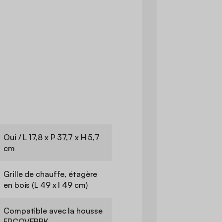
Oui / L 17,8 x P 37,7 x H 5,7
cm
Grille de chauffe, étagère
en bois (L 49 x l 49 cm)
Compatible avec la housse
FPCOVERBK