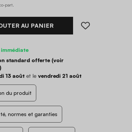
co-part
.
OUTER AU PANIER
 immédiate
on standard offerte (
voir
)
di 13 août
et le
vendredi 21 août
on du produit
ité, normes et garanties