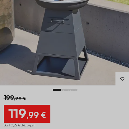
199
,99 €
119
,99 €
dont 0,22 € d'éco-part
.