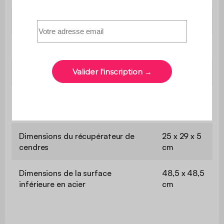
Poids
15 kg
Nombre de colis
1
Utilisation
Extérieur
Ø 59 x 83,2
Dimensions
cm
Dimensions du récupérateur de
25 x 29 x 5
cendres
cm
Dimensions de la surface
48,5 x 48,5
inférieure en acier
cm