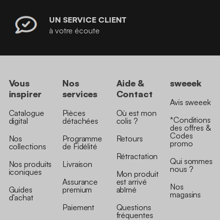
UN SERVICE CLIENT
à votre écoute
Vous
Nos
Aide &
sweeek
inspirer
services
Contact
Avis sweeek
Catalogue
Pièces
Où est mon
*Conditions
digital
détachées
colis ?
des offres &
Codes
Nos
Programme
Retours
promo
collections
de Fidélité
Rétractation
Qui sommes
Nos produits
Livraison
nous ?
iconiques
Mon produit
Assurance
est arrivé
Nos
Guides
premium
abîmé
magasins
d’achat
Paiement
Questions
fréquentes