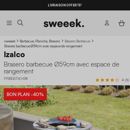
-10%
SUR LES
BONS PLANS*
LIVRAISON OFFERTE*
AVEC LE
CODE SUMMER10
sweeek
Barbecue, Plancha, Brasero
Brasero Barbecue
Brasero barbecue Ø59cm avec espace de rangement
Izalco
Brasero barbecue Ø59cm avec espace de
rangement
FPBBQST604BK
4 (5)
BON PLAN
-40%