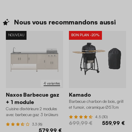
Nous vous recommandons
aussi
NOUVEAU
BON PLAN
-20%
4 variantes
Naxos Barbecue gaz
Kamado
+ 1 module
Barbecue charbon de bois, grill
et fumoir, céramique Ø57cm
Cuisine d'extérieure 2 modules
avec roues, tablettes et housse
avec barbecue gaz 3 brûleurs
4.5 (30)
sur pieds, thermomètre
699,99 €
559,99 €
3.3 (16)
579,99 €