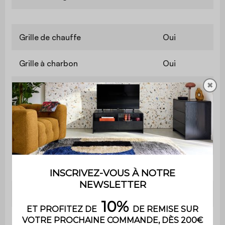
Grille de chauffe
Oui
Grille à charbon
Oui
✖
Récupérateur de cendres
Oui
Poignée de transport
Non
Installation
Sur pieds
Nombre de pieds
4
Espace entre le sol et le brasero
3,5 cm
Contient du bois
Non