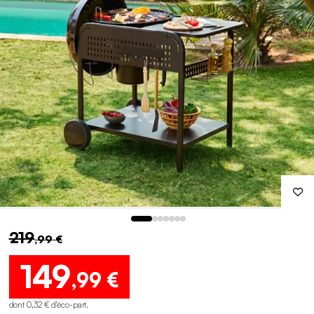
219
,99 €
149
,99 €
dont 0,32 € d'éco-part
.