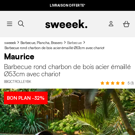
LIVRAISON OFFERTE*
sweeek
Barbecue, Plancha, Brasero
Barbecue
Barbecue rond charbon de bois acier émaillé Ø53cm avec chariot
Maurice
Barbecue rond charbon de bois acier émaillé
Ø53cm avec chariot
BBQCTROLLEYBK
5 (1)
BON PLAN
-32%