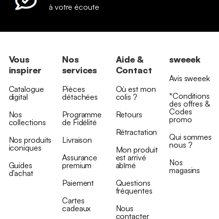
à votre écoute
Vous
Nos
Aide &
sweeek
inspirer
services
Contact
Avis sweeek
Catalogue
Pièces
Où est mon
*Conditions
digital
détachées
colis ?
des offres &
Codes
Nos
Programme
Retours
promo
collections
de Fidélité
Rétractation
Qui sommes
Nos produits
Livraison
nous ?
iconiques
Mon produit
Assurance
est arrivé
Nos
Guides
premium
abîmé
magasins
d’achat
Paiement
Questions
fréquentes
Cartes
cadeaux
Nous
contacter