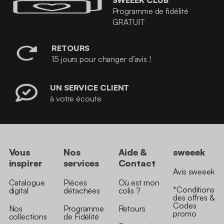
SWEEEK CLUB
Programme de fidélité
GRATUIT
RETOURS
15 jours pour changer d’avis !
UN SERVICE CLIENT
à votre écoute
Vous
Nos
Aide &
sweeek
inspirer
services
Contact
Avis sweeek
Catalogue
Pièces
Où est mon
*Conditions
digital
détachées
colis ?
des offres &
Codes
Nos
Programme
Retours
promo
collections
de Fidélité