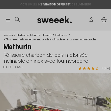
-10%
SUR LES
BONS PLANS*
LIVRAISON OFFERTE*
AVEC LE
CODE SUMMER10
sweeek
Barbecue, Plancha, Brasero
Barbecue
Rôtissoire charbon de bois motorisée inclinable en inox avec tournebroche
Mathurin
Rôtissoire charbon de bois motorisée
inclinable en inox avec tournebroche
BBQROT002SS
4 (107)