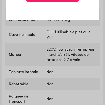
acier chromé
Informations
Poids max supporté sur la
complémentaires
broche : 25kg
Oui : Utilisable à plat ou à
Cuve inclinable
90°
220V, 15w avec interrupteur
Moteur
marche/arrêt, vitesse de
rotation : 2,7 tr/min
Tablette latérale
Non
Rabattable
Non
Poignée de
Non
transport