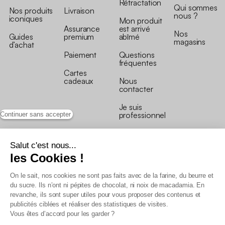
Rétractation
Qui sommes
Nos produits
Livraison
nous ?
iconiques
Mon produit
Assurance
est arrivé
Nos
Guides
premium
abîmé
magasins
d’achat
Paiement
Questions
fréquentes
Cartes
cadeaux
Nous
contacter
Je suis
professionnel
Continuer sans accepter
Salut c'est nous...
les Cookies !
On le sait, nos cookies ne sont pas faits avec de la farine, du beurre et
Conditions générales de vente
du sucre. Ils n’ont ni pépites de chocolat, ni noix de macadamia. En
Conditions générales du programme de fidélité
revanche, ils sont super utiles pour vous proposer des contenus et
Charte de données personnelles
publicités ciblées et réaliser des statistiques de visites.
Conditions générales de vente Pro
Vous êtes d’accord pour les garder ?
Déclaration d’accessibilité