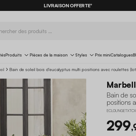
-10%
SUR LES
BONS PLANS*
LIVRAISON OFFERTE*
AVEC LE
CODE SUMMER10
tés
Produits
Pièces de la maison
Styles
Prix mini
Catalogues
B
eil
Bain de soleil bois d'eucalyptus multi positions avec roulettes (lo
Marbel
Bain de so
positions a
ECLOUNGETXTCX
299
,