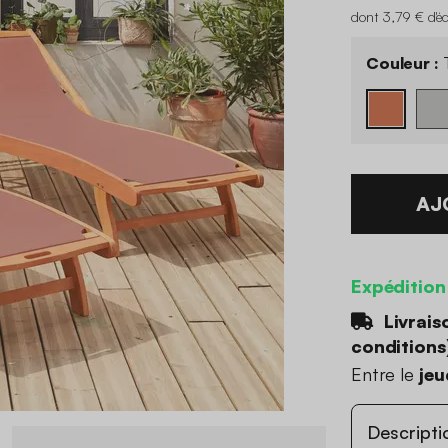
dont 3,79 € d'é
Couleur :
T
AJ
Expédition
Livrais
conditions
Entre le
jeu
Descripti