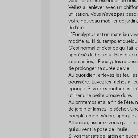
varie selon les essences de bois. I
Veillez à l’enlever avec un chiffo
utilisation. Vous n’avez pas besoi
votre nouveau mobilier de jardin,
de l’été.
L’Eucalyptus est un matériau viva
modifie au fil du temps et quelqu
C’est normal et c’est ce qui fait
apprécié du bois dur. Bien que ro
intempéries, l’Eucalyptus nécessi
de prolonger sa durée de vie.
Au quotidien, enlevez les feuilles,
poussière. Lavez les taches à l
éponge. Si votre structure est t
utiliser une petite brosse dure.
Au printemps et à la fin de l’été,
de jardin et laissez-le sécher. Une
complètement sèche, appliquez u
Attention, assurez-vous qu’il ne
qui suivent la pose de l’huile.
Si vos transats de jardin en euc