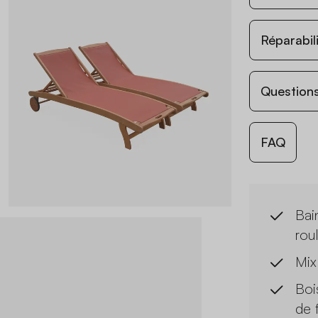
Réparabil
Questions
FAQ
Bai
roul
Mix
Boi
de 