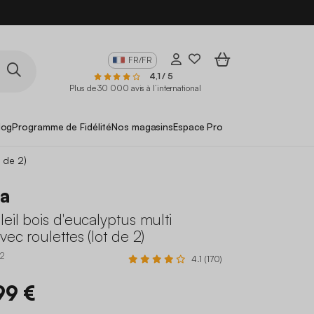
FR/FR
4,1 / 5
Plus de 30 000 avis à l’international
log
Programme de Fidélité
Nos magasins
Espace Pro
t de 2)
la
leil bois d'eucalyptus multi
vec roulettes (lot de 2)
2
4.1 (170)
99 €