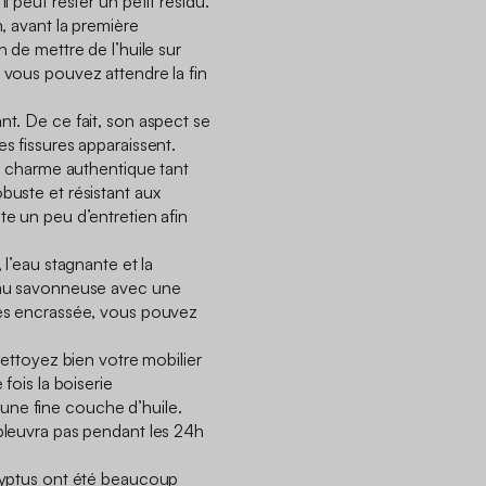
l peut rester un petit résidu.
n, avant la première
n de mettre de l’huile sur
 vous pouvez attendre la fin
nt. De ce fait, son aspect se
es fissures apparaissent.
 le charme authentique tant
buste et résistant aux
te un peu d’entretien afin
 l’eau stagnante et la
’eau savonneuse avec une
rès encrassée, vous pouvez
 nettoyez bien votre mobilier
 fois la boiserie
ne fine couche d’huile.
 pleuvra pas pendant les 24h
alyptus ont été beaucoup