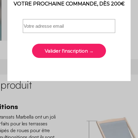
Voir 9 photos clients
 produit
itions
ransats Marbella ont un joli
faits pour les terrasses
uipés de roues pour être
ultipositions dont ils sont