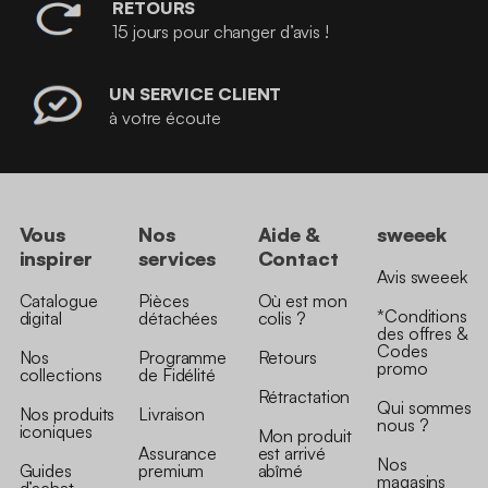
RETOURS
15 jours pour changer d’avis !
UN SERVICE CLIENT
à votre écoute
Vous
Nos
Aide &
sweeek
inspirer
services
Contact
Avis sweeek
Catalogue
Pièces
Où est mon
*Conditions
digital
détachées
colis ?
des offres &
Codes
Nos
Programme
Retours
promo
collections
de Fidélité
Rétractation
Qui sommes
Nos produits
Livraison
nous ?
iconiques
Mon produit
Assurance
est arrivé
Nos
Guides
premium
abîmé
magasins