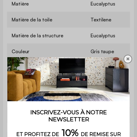
Matière
Eucalyptus
Matière de la toile
Textilene
Matière de la structure
Eucalyptus
Couleur
Gris taupe
✖
Pliant
Non
Inclinable
Oui
Hauteur d'assise
34 cm
Poids
25 kg