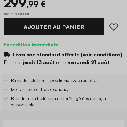
299
,99 €
dont 3,79 € d'éco-part
.
AJOUTER AU PANIER
Expédition immédiate
Livraison standard offerte (
voir conditions
)
Entre le
jeudi 13 août
et le
vendredi 21 août
Bains de soleil multi-positions, avec roulettes,
Mix textilène et bois exotique,
Bois dur déjà huilé, issu de forêts gérées de façon
responsable