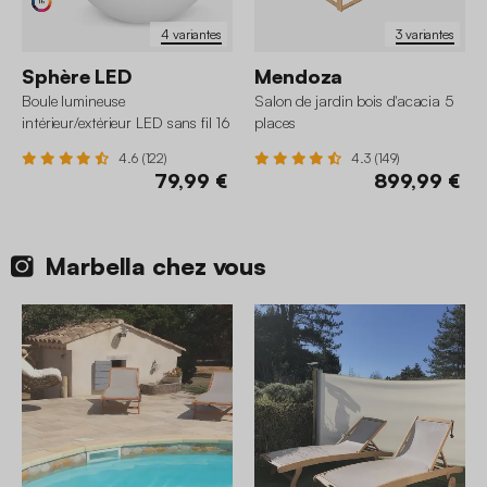
4 variantes
3 variantes
Sphère LED
Mendoza
Boule lumineuse
Salon de jardin bois d'acacia 5
intérieur/extérieur LED sans fil 16
places
couleurs
4.6 (122)
4.3 (149)
79,99 €
899,99 €
Marbella chez vous