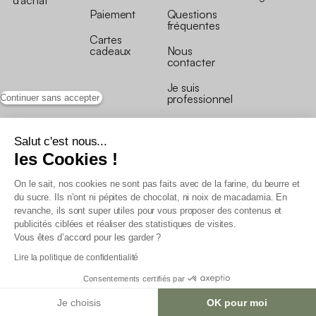
d’achat
Paiement
Questions
fréquentes
Cartes
cadeaux
Nous
contacter
Je suis
professionnel
Continuer sans accepter
Salut c'est nous...
les Cookies !
On le sait, nos cookies ne sont pas faits avec de la farine, du beurre et
Conditions générales de vente
du sucre. Ils n’ont ni pépites de chocolat, ni noix de macadamia. En
Conditions générales du programme de fidélité
revanche, ils sont super utiles pour vous proposer des contenus et
Charte de données personnelles
publicités ciblées et réaliser des statistiques de visites.
Conditions générales de vente Pro
Vous êtes d’accord pour les garder ?
Déclaration d’accessibilité
Lire la politique de confidentialité
Consentements certifiés par
Je choisis
OK pour moi