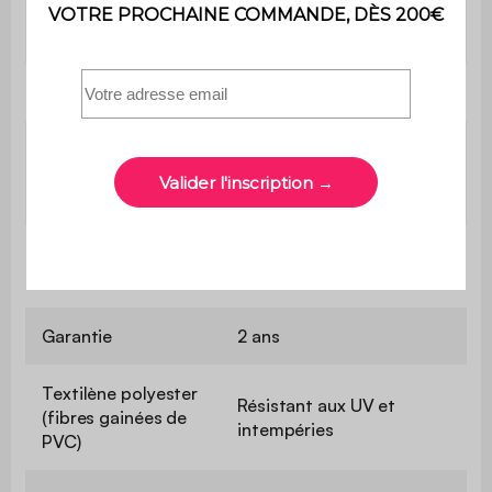
Poids max.
110 kg
supporté
Contient du bois
Oui
Le montage est très
Montage
simple, une notice est
fournie
Usage domestique
Usage
uniquement
Garantie
2 ans
Textilène polyester
Résistant aux UV et
(fibres gainées de
intempéries
PVC)