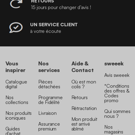
RETOURS
15 jours pour changer d’avis !
UN SERVICE CLIENT
à votre écoute
Vous
Nos
Aide &
sweeek
inspirer
services
Contact
Avis sweeek
Catalogue
Pièces
Où est mon
*Conditions
digital
détachées
colis ?
des offres &
Codes
Nos
Programme
Retours
promo
collections
de Fidélité
Rétractation
Qui sommes
Nos produits
Livraison
nous ?
iconiques
Mon produit
Assurance
est arrivé
Nos
Guides
premium
abîmé
magasins
d’achat