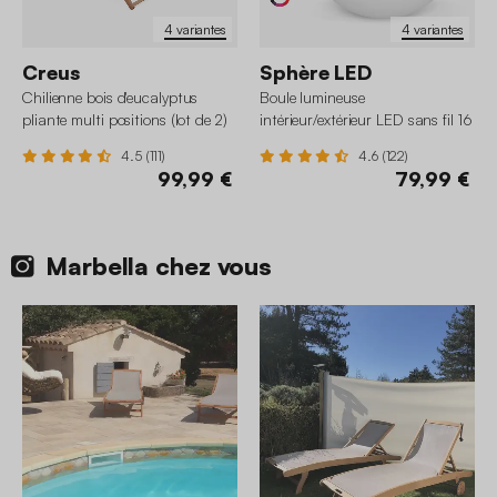
4 variantes
4 variantes
Creus
Sphère LED
Chilienne bois d'eucalyptus
Boule lumineuse
pliante multi positions (lot de 2)
intérieur/extérieur LED sans fil 16
couleurs
4.5 (111)
4.6 (122)
99,99 €
79,99 €
Marbella chez vous