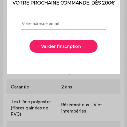
Poids max.
110 kg
supporté
Contient du bois
Oui
Le montage est très
Montage
simple, une notice est
fournie
Usage domestique
Usage
uniquement
Garantie
2 ans
Textilène polyester
Résistant aux UV et
(fibres gainées de
intempéries
PVC)