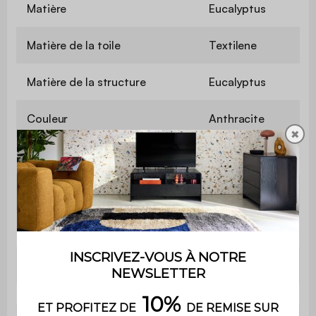
Matière
Eucalyptus
Matière de la toile
Textilene
Matière de la structure
Eucalyptus
Couleur
Anthracite
✖
Pliant
Non
Inclinable
Oui
Hauteur d'assise
34 cm
Poids
25 kg