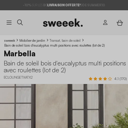
-10%
SUR LES
BONS PLANS*
LIVRAISON OFFERTE*
AVEC LE
CODE SUMMER10
sweeek
Mobilier de jardin
Transat, bain de soleil
Bain de soleil bois d'eucalyptus multi positions avec roulettes (lot de 2)
Marbella
Bain de soleil bois d'eucalyptus multi positions
avec roulettes (lot de 2)
ECLOUNGETXATX2
4.1 (170)