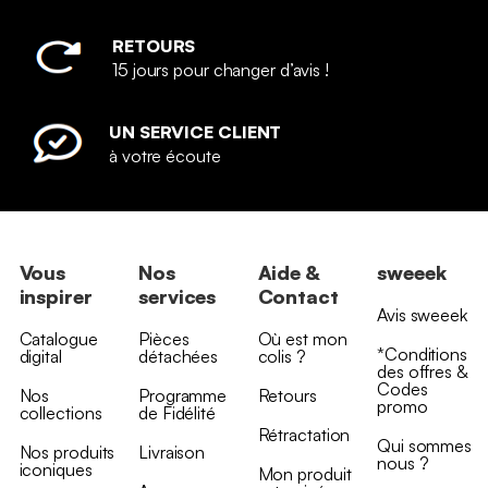
RETOURS
15 jours pour changer d’avis !
UN SERVICE CLIENT
à votre écoute
Vous
Nos
Aide &
sweeek
inspirer
services
Contact
Avis sweeek
Catalogue
Pièces
Où est mon
*Conditions
digital
détachées
colis ?
des offres &
Codes
Nos
Programme
Retours
promo
collections
de Fidélité
Rétractation
Qui sommes
Nos produits
Livraison
nous ?
iconiques
Mon produit