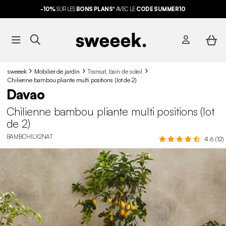
-10%
SUR LES
BONS PLANS*
AVEC LE
CODE SUMMER10
sweeek
Mobilier de jardin
Transat, bain de soleil
Chilienne bambou pliante multi positions (lot de 2)
Davao
Chilienne bambou pliante multi positions (lot
de 2)
BAMBCHILX2NAT
4.6 (12)