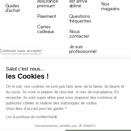
Assurance
est arrivé
Nos
Guides
premium
abîmé
magasins
d’achat
Paiement
Questions
fréquentes
Cartes
cadeaux
Nous
contacter
Je suis
professionnel
Continuer sans accepter
Salut c'est nous...
les Cookies !
On le sait, nos cookies ne sont pas faits avec de la farine, du beurre et
Conditions générales de vente
du sucre. Ils n’ont ni pépites de chocolat, ni noix de macadamia. En
Conditions générales du programme de fidélité
revanche, ils sont super utiles pour vous proposer des contenus et
Charte de données personnelles
publicités ciblées et réaliser des statistiques de visites.
Conditions générales de vente Pro
Vous êtes d’accord pour les garder ?
Déclaration d’accessibilité
Lire la politique de confidentialité
Consentements certifiés par