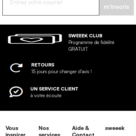
m'inscris
SWEEEK CLUB
Programme de fidélité
GRATUIT
RETOURS
15 jours pour changer d’avis !
UN SERVICE CLIENT
à votre écoute
Vous
Nos
Aide &
sweeek
inspirer
services
Contact