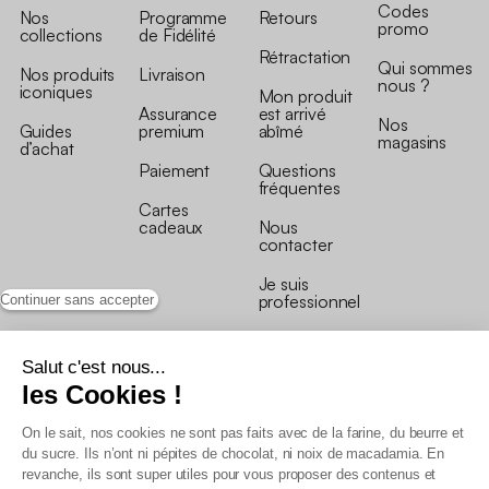
Codes
Nos
Programme
Retours
promo
collections
de Fidélité
Rétractation
Qui sommes
Nos produits
Livraison
nous ?
iconiques
Mon produit
Assurance
est arrivé
Nos
Guides
premium
abîmé
magasins
d’achat
Paiement
Questions
fréquentes
Cartes
cadeaux
Nous
contacter
Je suis
professionnel
Continuer sans accepter
Salut c'est nous...
les Cookies !
On le sait, nos cookies ne sont pas faits avec de la farine, du beurre et
Conditions générales de vente
du sucre. Ils n’ont ni pépites de chocolat, ni noix de macadamia. En
Conditions générales du programme de fidélité
revanche, ils sont super utiles pour vous proposer des contenus et
Charte de données personnelles