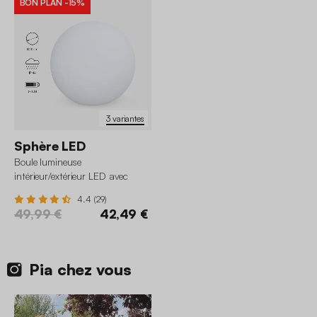
BON PLAN
-15%
3 variantes
Sphère LED
Boule lumineuse
intérieur/extérieur LED avec
batterie
4.4 (29)
49,99 €
42,49 €
Pia chez vous