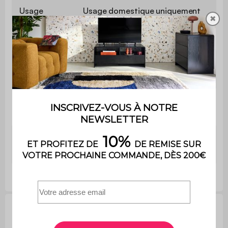
Usage
Usage domestique uniquement
✖
Garantie
2 ans
Oui (5 positions dont une 100%
Inclinable
allongée)
Position
157 x 58 x 83.5cm
haute
Position
188 x 58 x 28.5cm
allongée
Réparabilité, normes et garanties