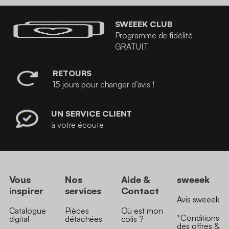
SWEEEK CLUB
Programme de fidélité
GRATUIT
RETOURS
15 jours pour changer d’avis !
UN SERVICE CLIENT
à votre écoute
Vous
Nos
Aide &
sweeek
inspirer
services
Contact
Avis sweeek
Catalogue
Pièces
Où est mon
*Conditions
digital
détachées
colis ?
des offres &