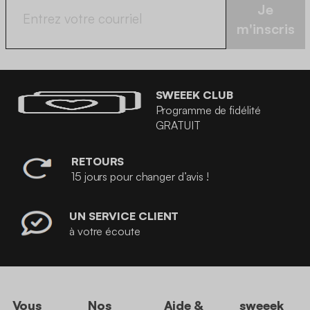
Je
m'inscris
SWEEEK CLUB
Programme de fidélité
GRATUIT
RETOURS
15 jours pour changer d’avis !
UN SERVICE CLIENT
à votre écoute
Vous
Nos
Aide &
sweeek