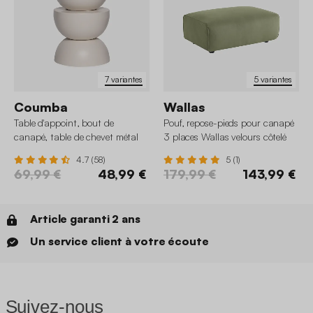
7 variantes
5 variantes
Coumba
Wallas
Table d'appoint, bout de
Pouf, repose-pieds pour canapé
canapé, table de chevet métal
3 places Wallas velours côtelé
Ø32 x H46,5cm
4.7 (58)
5 (1)
69,99 €
48,99 €
179,99 €
143,99 €
Article garanti 2 ans
Un service client à votre écoute
Suivez-nous