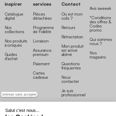
inspirer
services
Contact
Avis sweeek
Catalogue
Pièces
Où est mon
*Conditions
digital
détachées
colis ?
des offres &
Codes
Nos
Programme
Retours
promo
collections
de Fidélité
Rétractation
Qui sommes
Nos produits
Livraison
nous ?
iconiques
Mon produit
Assurance
est arrivé
Nos
Guides
premium
abîmé
magasins
d’achat
Paiement
Questions
fréquentes
Cartes
cadeaux
Nous
contacter
Je suis
professionnel
Continuer sans accepter
Salut c'est nous...