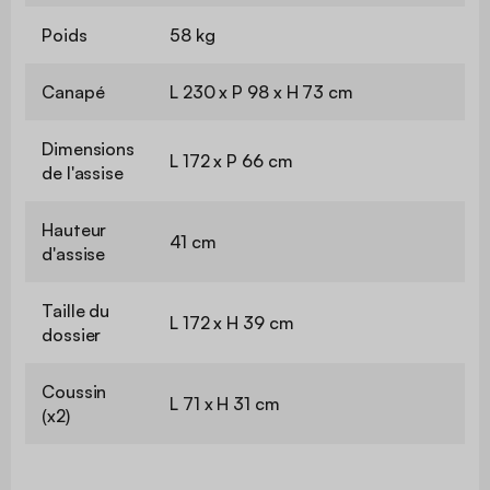
Poids
58 kg
Canapé
L 230 x P 98 x H 73 cm
Dimensions
L 172 x P 66 cm
de l'assise
Hauteur
41 cm
d'assise
Taille du
L 172 x H 39 cm
dossier
Coussin
L 71 x H 31 cm
(x2)