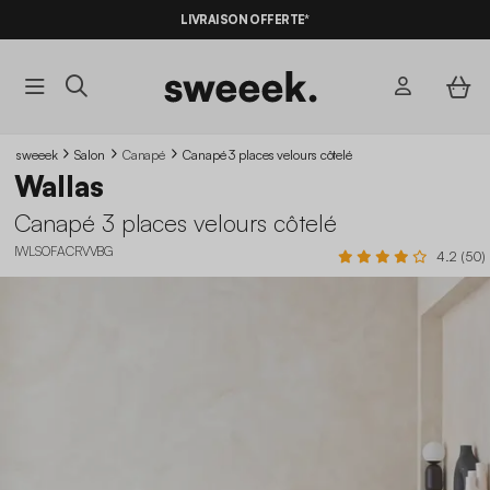
-10%
SUR LES
BONS PLANS*
LIVRAISON OFFERTE*
AVEC LE
CODE SUMMER10
sweeek
Salon
Canapé
Canapé 3 places velours côtelé
Wallas
Canapé 3 places velours côtelé
IWLSOFACRVVBG
4.2 (50)