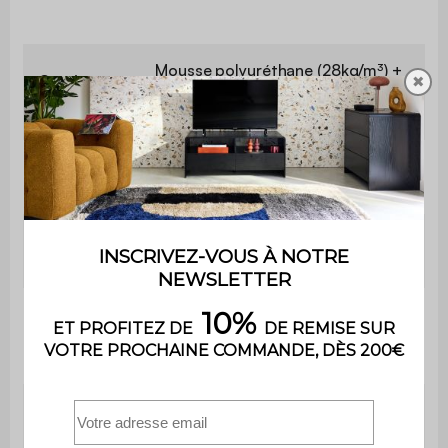
Mousse polyuréthane (28kg/m³) +
Garnissage
✖
ressorts zigzag et sangles
assise
élastiques
Garnissage
Mousse polyuréthane (28kg/m3)
dossier
Garnissage
Mousse polyuréthane (22kg/m3)
accoudoirs
Garnissage
petits
Fibre polyester
coussins
Profondeur
66 cm
d'assise