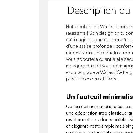
Description du
Notre collection Wallas rendra vo
ravissants ! Son design chic, co
été imaginé pour répondre à tou
d’une assise profonde ; confort 
rendez-vous ! Sa structure robus
vous apportera quant à elle sécur
manquez pas de vous démarquer 
espace grâce à Wallas ! Cette 
plusieurs coloris et tissus.
Un fauteuil minimalis
Ce fauteuil ne manquera pas d’aj
une décoration trop classique gr
revêtement en velours côtelé. So
et élégante reste simple mais sin
profonde, ce fauteuil vous acc