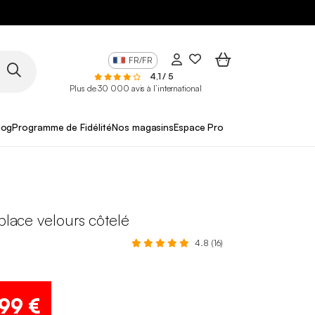
FR/FR
4,1 / 5
Plus de 30 000 avis à l’international
log
Programme de Fidélité
Nos magasins
Espace Pro
 place velours côtelé
4.8 (16)
,99 €