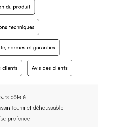
on du produit
ons techniques
ité, normes et garanties
 clients
Avis des clients
ours côtelé
ssin fourni et déhoussable
ise profonde