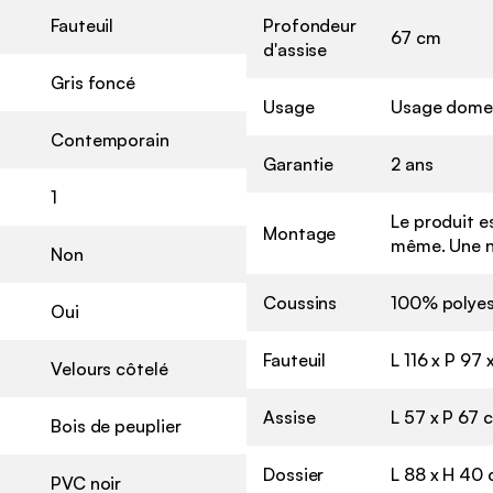
Fauteuil
Profondeur
67 cm
d'assise
Gris foncé
Usage
Usage dome
Contemporain
Garantie
2 ans
1
Le produit es
Montage
même. Une n
Non
Coussins
100% polyes
Oui
Fauteuil
L 116 x P 97
Velours côtelé
Assise
L 57 x P 67 
Bois de peuplier
Dossier
L 88 x H 40
PVC noir