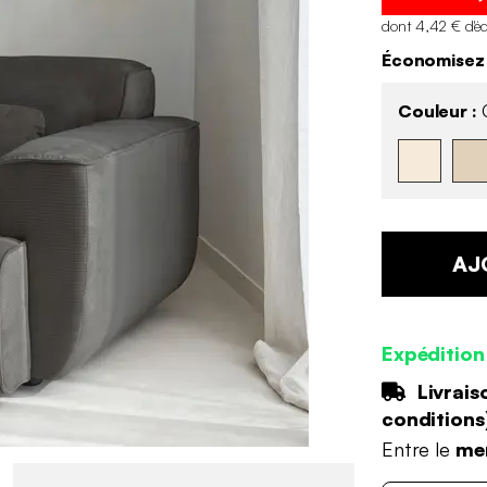
dont 4,42 € d'é
Économisez
Couleur :
G
AJ
Expédition
Livrais
conditions
Entre le
mer