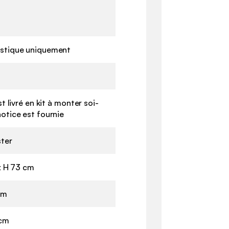
stique uniquement
t livré en kit à monter soi-
otice est fournie
ter
 x H 73 cm
cm
 cm