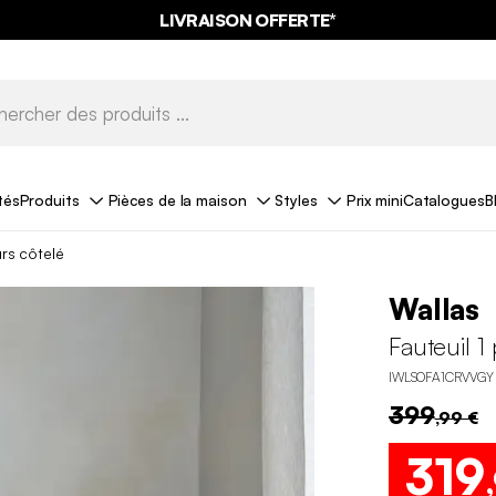
LIVRAISON OFFERTE*
tés
Produits
Pièces de la maison
Styles
Prix mini
Catalogues
B
urs côtelé
Wallas
Fauteuil 1
IWLSOFA1CRVVGY
399
,99 €
319