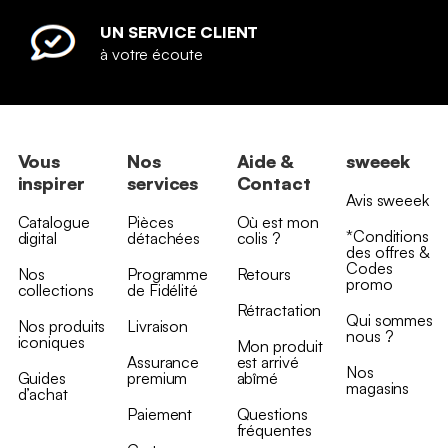
UN SERVICE CLIENT
à votre écoute
Vous
Nos
Aide &
sweeek
inspirer
services
Contact
Avis sweeek
Catalogue
Pièces
Où est mon
*Conditions
digital
détachées
colis ?
des offres &
Codes
Nos
Programme
Retours
promo
collections
de Fidélité
Rétractation
Qui sommes
Nos produits
Livraison
nous ?
iconiques
Mon produit
Assurance
est arrivé
Nos
Guides
premium
abîmé
magasins
d’achat
Paiement
Questions
fréquentes