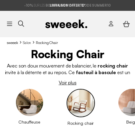
-10%
SUR LES
BONS PLANS*
LIVRAISON OFFERTE*
AVEC LE
CODE SUMMER10
sweeek
Salon
Rocking Chair
Rocking Chair
Avec son doux mouvement de balancier, le
rocking chair
invite à la détente et au repos. Ce
fauteuil à bascule
est un
intemporel que l’on retrouve aussi bien dans un salon, une
Voir plus
véranda ou une chambre d’enfant. Vous avez, vous aussi,
envie de tester son
assise confortable et relaxante
? On
vous prévient, vous allez vite devenir accro ! À la recherche
d'un autre modèle ?
C'est par ici
!
Chauffeuse
Bei
Rocking chair