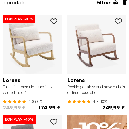
5
produits
Filtrer
BON PLAN
-30%
Lorens
Lorens
Fauteuil à bascule scandinave,
Rocking chair scandinave en bois
bouclettes crème
et tissu bouclette
4.8 (106)
4.8 (102)
249,99 €
174,99 €
249,99 €
BON PLAN
-40%