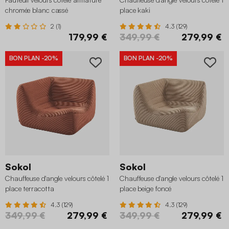
chromée blanc cassé
place kaki
2 (1)
4.3 (129)
179,99 €
349,99 €
279,99 €
BON PLAN
-20%
BON PLAN
-20%
Sokol
Sokol
Chauffeuse d'angle velours côtelé 1
Chauffeuse d'angle velours côtelé 1
place terracotta
place beige foncé
4.3 (129)
4.3 (129)
349,99 €
279,99 €
349,99 €
279,99 €