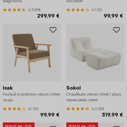
beige foncé
moutarde
4.3 (129)
4.1 (10)
299,99 €
99,99 €
Isak
Sokol
Fauteuil scandinave velours côtelé
Chauffeuse velours côtelé 1 place
taupe
repose pieds crème
4.1 (10)
4.3 (129)
99,99 €
319,99 €
BON PLAN
-20%
BON PLAN
-20%