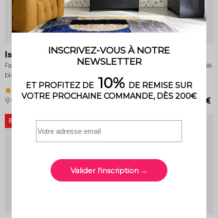
Isak
Isak
Fauteuil scandinave velours côtelé
Fauteuil scandinave velours côtelé
blanc crème
vert kaki
4.1 (10)
4.1 (10)
99,99 €
79,99 €
99,99 €
BON PLAN
-20%
BON PLAN
-30%