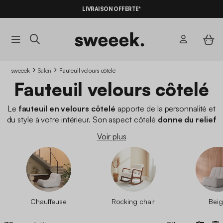
LIVRAISON OFFERTE*
sweeek
Salon
Fauteuil velours côtelé
Fauteuil velours côtelé
Le
fauteuil en velours côtelé
apporte de la personnalité et
du style à votre intérieur. Son aspect côtelé
donne du relief
et du caractère
, un
look très vintage
qu’on adore. Vous avez,
Voir plus
vous aussi, envie de
céder à la tendance du velours côtelé
? Découvrez
nos différents modèles et coloris
et choisissez le
fauteuil en velours côtelé qui sublimera votre intérieur.
Chauffeuse
Rocking chair
Bei