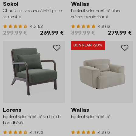
Sokol
Wallas
Chauffeuse velours côtelé 1 place
Fauteuil velours côtelé blanc
terracotta
crème coussin fourni
4.3 (129)
4.8 (16)
299,99 €
239,99 €
399,99 €
279,99 €
BON PLAN
-20%
Lorens
Wallas
Fauteuil velours côtelé vert pieds
Fauteuil velours côtelé
bois d'hévéa
4.4 (83)
4.8 (16)