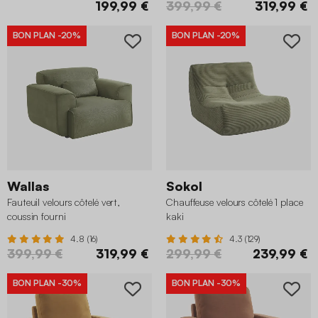
199,99 €
399,99 €
319,99 €
BON PLAN
-20%
BON PLAN
-20%
Wallas
Sokol
Fauteuil velours côtelé vert,
Chauffeuse velours côtelé 1 place
coussin fourni
kaki
4.8 (16)
4.3 (129)
399,99 €
319,99 €
299,99 €
239,99 €
BON PLAN
-30%
BON PLAN
-30%