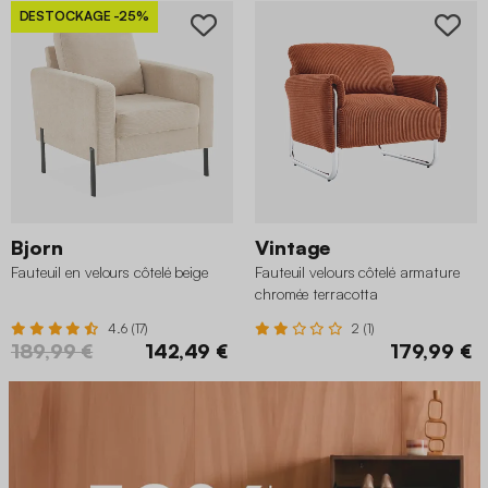
DESTOCKAGE
-25%
Bjorn
Vintage
Fauteuil en velours côtelé beige
Fauteuil velours côtelé armature
chromée terracotta
4.6 (17)
2 (1)
189,99 €
142,49 €
179,99 €