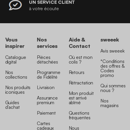
UN SERVICE CLIENT
à votre écoute
Vous
Nos
Aide &
sweeek
inspirer
services
Contact
Avis sweeek
Catalogue
Pièces
Où est mon
*Conditions
digital
détachées
colis ?
des offres &
Codes
Nos
Programme
Retours
promo
collections
de Fidélité
Rétractation
Qui sommes
Nos produits
Livraison
nous ?
iconiques
Mon produit
Assurance
est arrivé
Nos
Guides
premium
abîmé
magasins
d’achat
Paiement
Questions
fréquentes
Cartes
cadeaux
Nous