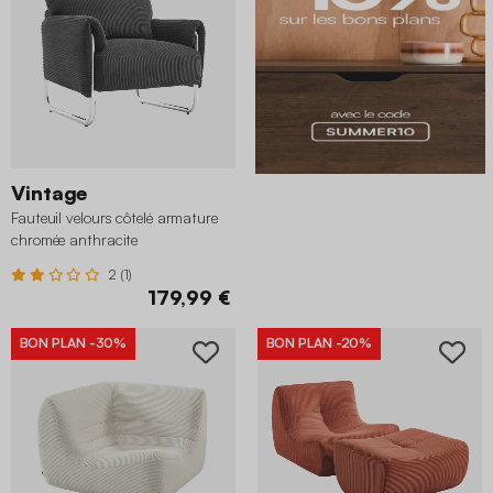
Vintage
Fauteuil velours côtelé armature
chromée anthracite
2 (1)
179,99 €
BON PLAN
-30%
BON PLAN
-20%