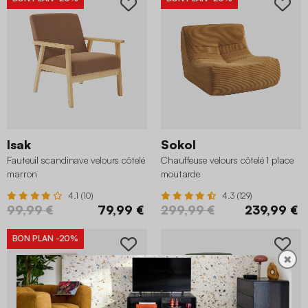
Isak
Sokol
Fauteuil scandinave velours côtelé
Chauffeuse velours côtelé 1 place
marron
moutarde
4.1 (10)
4.3 (129)
99,99 €
79,99 €
299,99 €
239,99 €
BON PLAN
-20%
✖