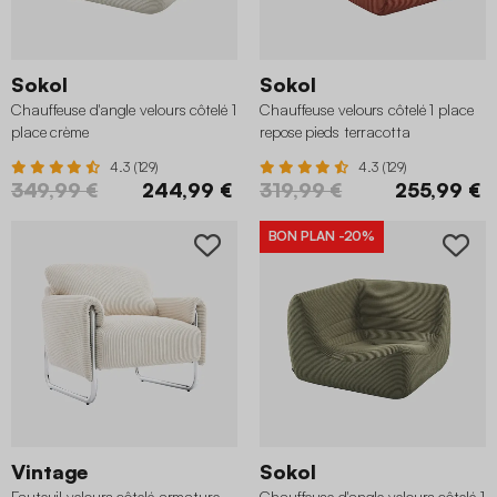
Sokol
Sokol
Chauffeuse d'angle velours côtelé 1
Chauffeuse velours côtelé 1 place
place crème
repose pieds terracotta
4.3 (129)
4.3 (129)
349,99 €
244,99 €
319,99 €
255,99 €
BON PLAN
-20%
Vintage
Sokol
Fauteuil velours côtelé armature
Chauffeuse d'angle velours côtelé 1