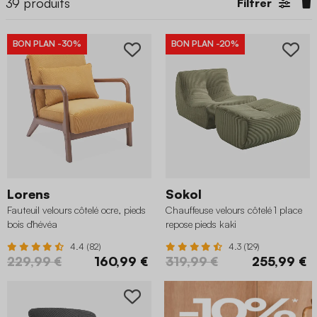
39
produits
Filtrer
BON PLAN
-30%
BON PLAN
-20%
Lorens
Sokol
Fauteuil velours côtelé ocre, pieds
Chauffeuse velours côtelé 1 place
bois d'hévéa
repose pieds kaki
4.4 (82)
4.3 (129)
229,99 €
160,99 €
319,99 €
255,99 €