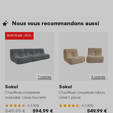
Nous vous recommandons
aussi
BON PLAN
-30%
7 variantes
4 variantes
Sokol
Sokol
Chauffeuse compressée
Chauffeuse compressée velours
modulable 1 place bouclette
côtelé 2 places
texturée (lot de 3)
4.3 (128)
4.3 (128)
849,99 €
594,99 €
549,99 €