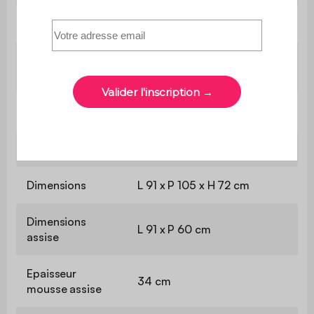
Garantie
2 ans
Pas de montage : produit
Montage
livré compressé
Poids
11,4 kg
Livré compressé
Oui
Dimensions
L 91 x P 105 x H 72 cm
Dimensions
L 91 x P 60 cm
assise
Epaisseur
34 cm
mousse assise