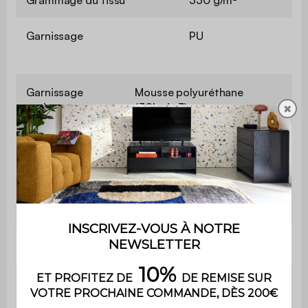
Garnissage
PU
Garnissage
Mousse polyuréthane
assise
(30kg/m3)
✖
Garnissage
Mousse polyuréthane
dossier
(30kg/m3)
Poids max.
110 kg par place
supporté
Utilisation
Intérieur
Usage domestique
Usage
uniquement