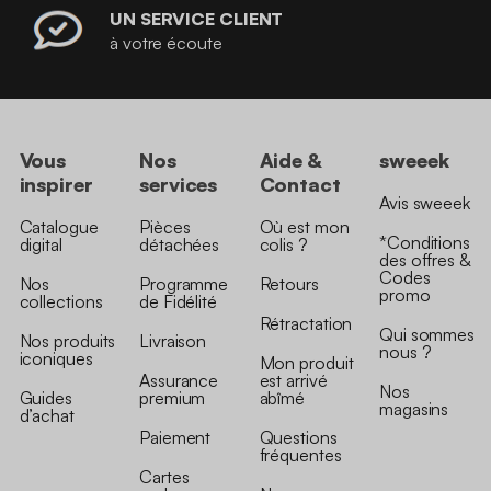
UN SERVICE CLIENT
à votre écoute
Vous
Nos
Aide &
sweeek
inspirer
services
Contact
Avis sweeek
Catalogue
Pièces
Où est mon
*Conditions
digital
détachées
colis ?
des offres &
Codes
Nos
Programme
Retours
promo
collections
de Fidélité
Rétractation
Qui sommes
Nos produits
Livraison
nous ?
iconiques
Mon produit
Assurance
est arrivé
Nos
Guides
premium
abîmé
magasins
d’achat
Paiement
Questions
fréquentes
Cartes