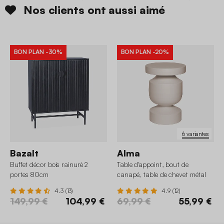
Nos clients ont aussi aimé
BON PLAN
-30%
BON PLAN
-20%
6 variantes
Bazalt
Alma
Buffet décor bois rainuré 2
Table d'appoint, bout de
portes 80cm
canapé, table de chevet métal
Ø30,5 x H43,5cm
4.3 (13)
4.9 (12)
149,99 €
104,99 €
69,99 €
55,99 €