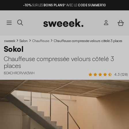
-10%
SUR LES
BONS PLANS*
AVEC LE
CODE SUMMER10
sweeek
Salon
Chauffeuse
Chauffeuse compressée velours côtelé 3 places
Sokol
Chauffeuse compressée velours côtelé 3
places
ISOKCHRCRVVX3WH
4.3 (128)