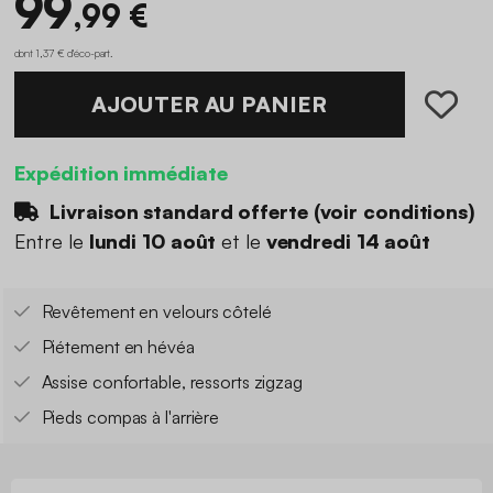
99
,99 €
dont 1,37 € d'éco-part
.
AJOUTER AU PANIER
Expédition immédiate
Livraison standard offerte (
voir conditions
)
Entre le
lundi 10 août
et le
vendredi 14 août
Revêtement en velours côtelé
Piétement en hévéa
Assise confortable, ressorts zigzag
Pieds compas à l'arrière