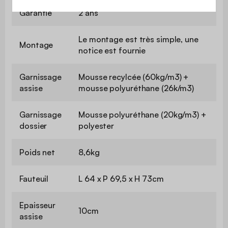
Garantie
2 ans
Le montage est très simple, une
Montage
notice est fournie
Garnissage
Mousse recylcée (60kg/m3) +
assise
mousse polyuréthane (26k/m3)
Garnissage
Mousse polyuréthane (20kg/m3) +
dossier
polyester
Poids net
8,6kg
Fauteuil
L 64 x P 69,5 x H 73cm
Epaisseur
10cm
assise