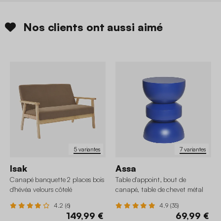
Nos clients ont aussi aimé
5 variantes
7 variantes
Isak
Assa
Canapé banquette 2 places bois
Table d'appoint, bout de
d'hévéa velours côtelé
canapé, table de chevet métal
Ø32 x H43,5cm
4.2 (6)
4.9 (35)
149,99 €
69,99 €