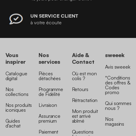
UN SERVICE CLIENT
à votre écoute
Vous
Nos
Aide &
sweeek
inspirer
services
Contact
Avis sweeek
Catalogue
Pièces
Où est mon
*Conditions
digital
détachées
colis ?
des offres &
Codes
Nos
Programme
Retours
promo
collections
de Fidélité
Rétractation
Qui sommes
Nos produits
Livraison
nous ?
iconiques
Mon produit
Assurance
est arrivé
Nos
Guides
premium
abîmé
magasins
d’achat
Paiement
Questions