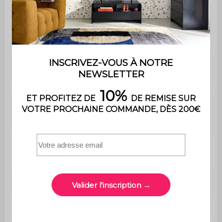
Grammage du tissu
230 g/m²
Densité
230 g/m²
Hauteur d'assise
37 cm
Profondeur
45 cm
d'assise
Poids max.
110 kg
supporté
Utilisation
Intérieur
Usage
Usage domestique uniquement