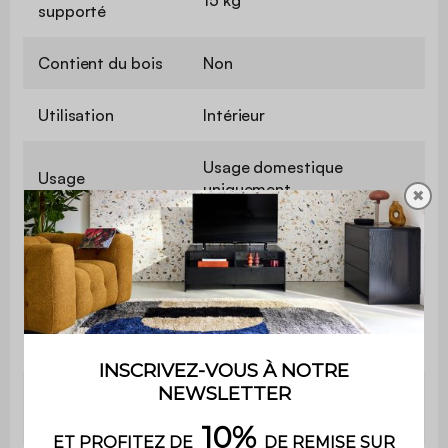
supporté
Contient du bois
Non
Utilisation
Intérieur
Usage domestique
Usage
uniquement
✖
Garantie
2 ans
Le montage est très simple,
Montage
une notice est fournie
Espace de
2
rangement