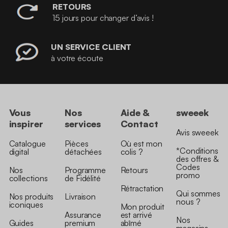
RETOURS
15 jours pour changer d’avis !
UN SERVICE CLIENT
à votre écoute
Vous
Nos
Aide &
sweeek
inspirer
services
Contact
Avis sweeek
Catalogue
Pièces
Où est mon
*Conditions
digital
détachées
colis ?
des offres &
Codes
Nos
Programme
Retours
promo
collections
de Fidélité
Rétractation
Qui sommes
Nos produits
Livraison
nous ?
iconiques
Mon produit
Assurance
est arrivé
Nos
Guides
premium
abîmé