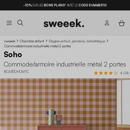
-10%
SUR LES
BONS PLANS*
AVEC LE
CODE SUMMER10
sweeek
Chambre enfant
Étagère enfant, penderie, bibliothèque
Commode/armoire industrielle métal 2 portes
Soho
Commode/armoire industrielle métal 2 portes
IKCABSOHOMTC
4 (14)