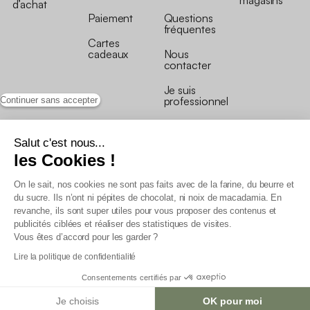
magasins
d’achat
Paiement
Questions
fréquentes
Cartes
cadeaux
Nous
contacter
Je suis
professionnel
Continuer sans accepter
Salut c'est nous...
les Cookies !
On le sait, nos cookies ne sont pas faits avec de la farine, du beurre et
Conditions générales de vente
du sucre. Ils n’ont ni pépites de chocolat, ni noix de macadamia. En
Conditions générales du programme de fidélité
revanche, ils sont super utiles pour vous proposer des contenus et
Charte de données personnelles
publicités ciblées et réaliser des statistiques de visites.
Conditions générales de vente Pro
Vous êtes d’accord pour les garder ?
Déclaration d’accessibilité
Lire la politique de confidentialité
Consentements certifiés par
Je choisis
OK pour moi