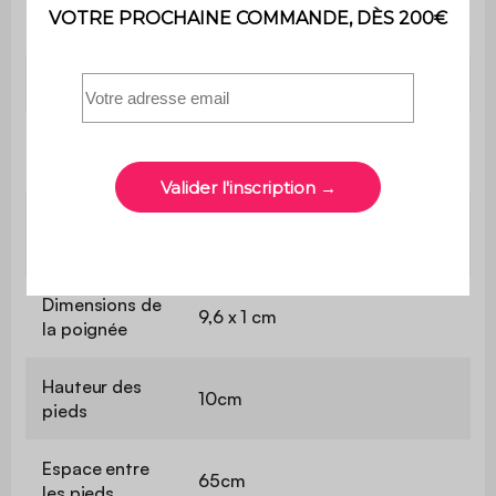
Anti dérapant
Oui
Dimensions
L75 x P33 x H110 cm
Dimensions
74,9 x 28,5 cm
étagère
Hauteur de
46,3 cm
l'étagère
Dimensions de
9,6 x 1 cm
la poignée
Hauteur des
10cm
pieds
Espace entre
65cm
les pieds