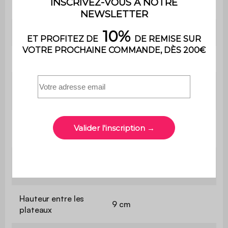
Avec rangements
Oui
Avec tiroir
Non
Dimensions
100,4 x 50,2 x 92 cm
Dimensions du
100 x 50 cm
plateau supérieur
Dimensions du
91,8 x 37,4 cm
plateau inférieur
Hauteur du plateau
76 cm
supérieur
Hauteur entre les
9 cm
plateaux