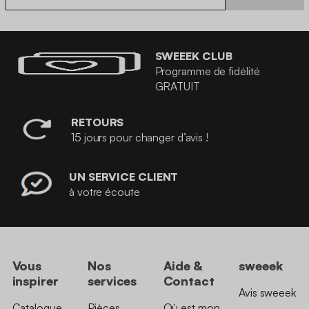
SWEEEK CLUB
Programme de fidélité
GRATUIT
RETOURS
15 jours pour changer d’avis !
UN SERVICE CLIENT
à votre écoute
Vous
Nos
Aide &
sweeek
inspirer
services
Contact
Avis sweeek
Catalogue
Pièces
Où est mon