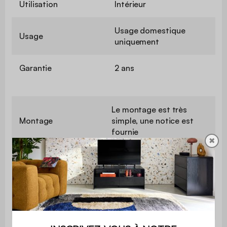
Utilisation
Intérieur
Usage domestique
Usage
uniquement
Garantie
2 ans
Le montage est très
Montage
simple, une notice est
fournie
✖
Longueur du
100 cm
plateau
Poids max.
25 kg
supporté