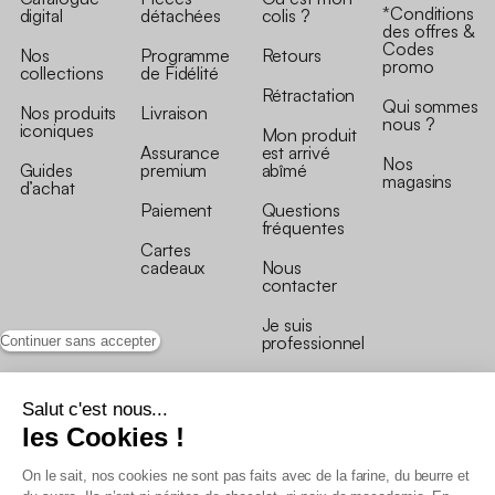
*Conditions
digital
détachées
colis ?
des offres &
Codes
Nos
Programme
Retours
promo
collections
de Fidélité
Rétractation
Qui sommes
Nos produits
Livraison
nous ?
iconiques
Mon produit
Assurance
est arrivé
Nos
Guides
premium
abîmé
magasins
d’achat
Paiement
Questions
fréquentes
Cartes
cadeaux
Nous
contacter
Je suis
professionnel
Continuer sans accepter
Salut c'est nous...
les Cookies !
On le sait, nos cookies ne sont pas faits avec de la farine, du beurre et
Conditions générales de vente