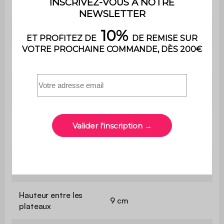
Avec rangements
Oui
Avec tiroir
Non
Dimensions
100,4 x 50,2 x 92 cm
Dimensions du
100 x 50 cm
plateau supérieur
Dimensions du
91,8 x 37,4 cm
plateau inférieur
Hauteur du plateau
76 cm
supérieur
Hauteur entre les
9 cm
plateaux