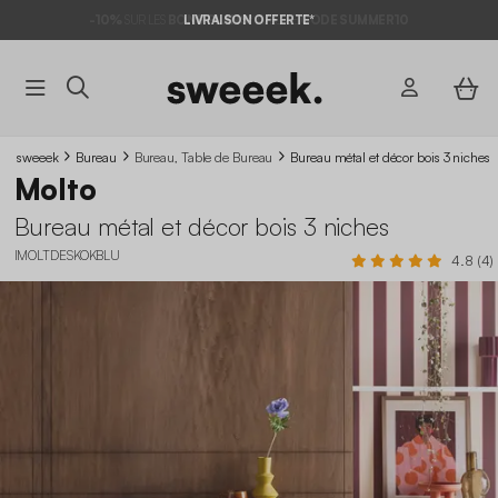
-10%
SUR LES
BONS PLANS*
LIVRAISON OFFERTE*
AVEC LE
CODE SUMMER10
sweeek
Bureau
Bureau, Table de Bureau
Bureau métal et décor bois 3 niches
Molto
Bureau métal et décor bois 3 niches
IMOLTDESKOKBLU
4.8 (4)