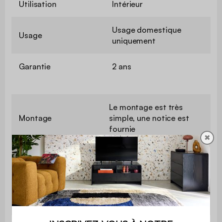
Utilisation
Intérieur
Usage domestique
Usage
uniquement
Garantie
2 ans
Le montage est très
Montage
simple, une notice est
fournie
✖
Longueur du
100 cm
plateau
Poids max.
25 kg
supporté