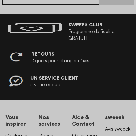
SWEEEK CLUB
Programme de fidélité
GRATUIT
RETOURS
15 jours pour changer d’avis !
UN SERVICE CLIENT
à votre écoute
Vous
Nos
Aide &
sweeek
inspirer
services
Contact
Avis sweeek
Catalogue
Pièces
Où est mon