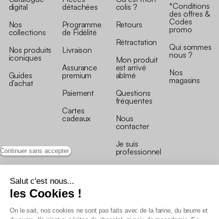
*Conditions
digital
détachées
colis ?
des offres &
Codes
Nos
Programme
Retours
promo
collections
de Fidélité
Rétractation
Qui sommes
Nos produits
Livraison
nous ?
iconiques
Mon produit
Assurance
est arrivé
Nos
Guides
premium
abîmé
magasins
d’achat
Paiement
Questions
fréquentes
Cartes
cadeaux
Nous
contacter
Je suis
professionnel
Continuer sans accepter
Salut c'est nous...
les Cookies !
On le sait, nos cookies ne sont pas faits avec de la farine, du beurre et
Conditions générales de vente