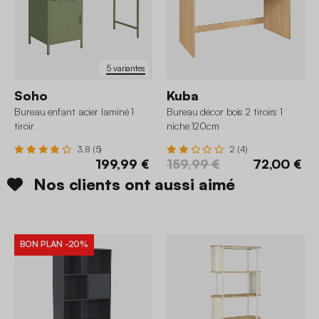
5 variantes
Soho
Kuba
Bureau enfant acier laminé 1
Bureau décor bois 2 tiroirs 1
tiroir
niche 120cm
3.8 (5)
2 (4)
199,99 €
159,99 €
72,00 €
Nos clients ont aussi aimé
BON PLAN
-20%