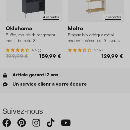
4 variantes
5 variantes
Oklahoma
Molto
Buffet, meuble de rangement
Etagère bibliothèque métal
industriel métal 8
courbé et décor bois 5 niveaux
compartiments
4.6 (7)
3.3 (6)
199,99 €
159,99 €
129,99 €
Article garanti 2 ans
Un service client à votre écoute
Suivez-nous