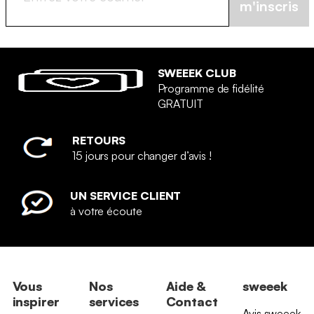
m'inscris
SWEEEK CLUB
Programme de fidélité
GRATUIT
RETOURS
15 jours pour changer d’avis !
UN SERVICE CLIENT
à votre écoute
Vous
Nos
Aide &
sweeek
inspirer
services
Contact
Avis sweeek